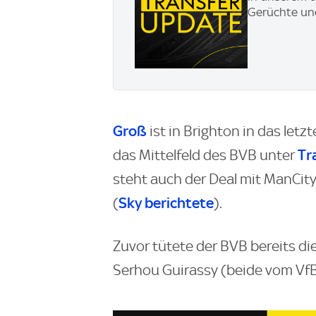
Gerüchte und
Groß
ist in Brighton in das letz
Tr
das Mittelfeld des BVB unter
steht auch der Deal mit ManCit
Sky
berichtete
(
).
Zuvor tütete der BVB bereits d
Serhou Guirassy (beide vom Vf