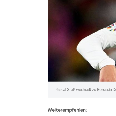
Image:
Pascal Groß wechselt zu Borussia 
Weiterempfehlen: