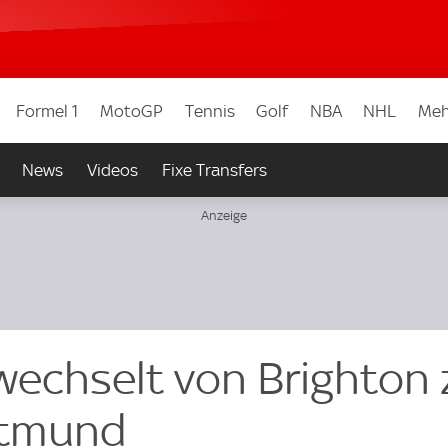
Formel 1
MotoGP
Tennis
Golf
NBA
NHL
Meh
News
Videos
Fixe Transfers
wechselt von Brighton 
rtmund