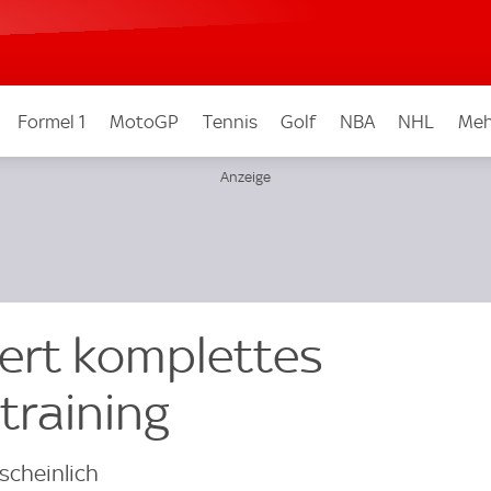
Formel 1
MotoGP
Tennis
Golf
NBA
NHL
Meh
iert komplettes
training
scheinlich