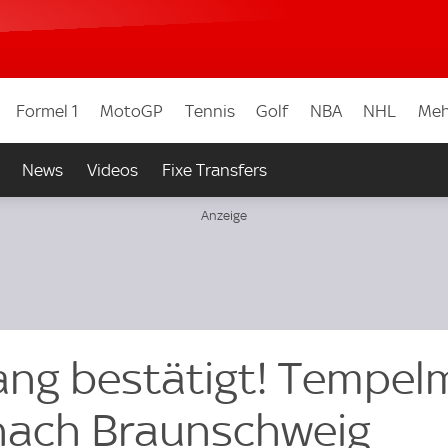
Formel 1
MotoGP
Tennis
Golf
NBA
NHL
Meh
News
Videos
Fixe Transfers
ang bestätigt! Tempe
 nach Braunschweig