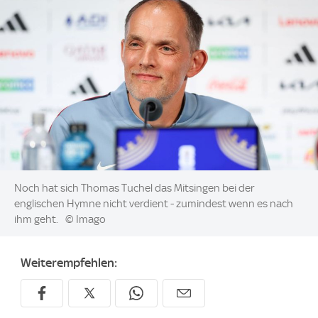
Image:
Noch hat sich Thomas Tuchel das Mitsingen bei der
englischen Hymne nicht verdient - zumindest wenn es nach
ihm geht.
© Imago
Weiterempfehlen: