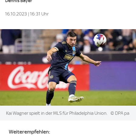
Dennis Bayer
16.10.2023 | 16:31 Uhr
Image:
Kai Wagner spielt in der MLS für Philadelphia Union.
© DPA pa
Weiterempfehlen: