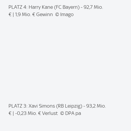
I
PLATZ 4: Harry Kane (FC Bayern) - 92,7 Mio.
m
€ | 1,9 Mio. € Gewinn © Imago
a
g
e
:
I
PLATZ 3: Xavi Simons (RB Leipzig) - 93,2 Mio.
m
€ | -0,23 Mio. € Verlust © DPA pa
a
g