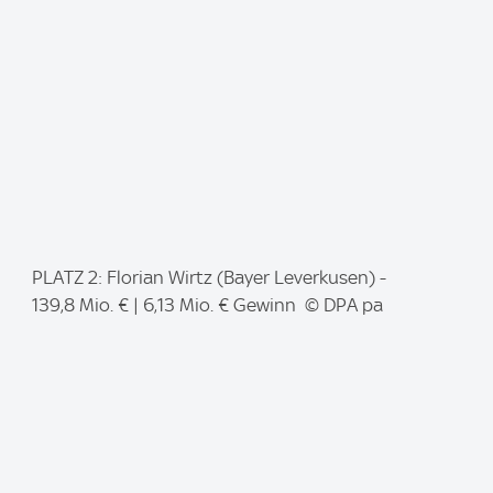
e
:
I
PLATZ 2: Florian Wirtz (Bayer Leverkusen) -
m
139,8 Mio. € | 6,13 Mio. € Gewinn © DPA pa
a
g
e
: