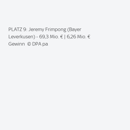
I
PLATZ 9: Jeremy Frimpong (Bayer
m
Leverkusen) - 69,3 Mio. € | 6,26 Mio. €
a
Gewinn © DPA pa
g
e
: