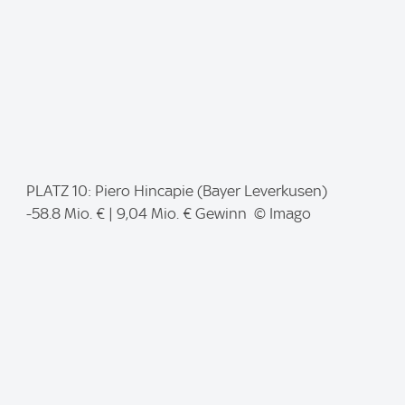
I
PLATZ 10: Piero Hincapie (Bayer Leverkusen)
m
-58.8 Mio. € | 9,04 Mio. € Gewinn © Imago
a
g
e
: