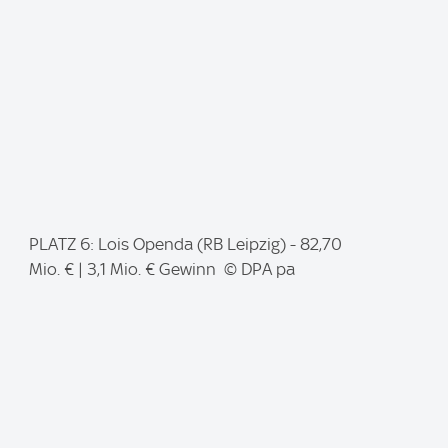
e
:
I
PLATZ 6: Lois Openda (RB Leipzig) - 82,70
m
Mio. € | 3,1 Mio. € Gewinn © DPA pa
a
g
e
: