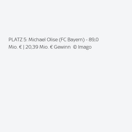
I
PLATZ 5: Michael Olise (FC Bayern) - 89,0
m
Mio. € | 20,39 Mio. € Gewinn © Imago
a
g
e
: