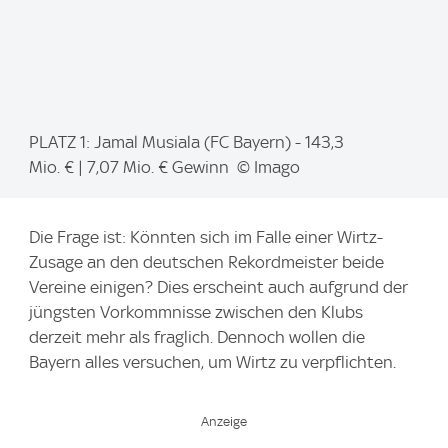
I
PLATZ 1: Jamal Musiala (FC Bayern) - 143,3
m
Mio. € | 7,07 Mio. € Gewinn © Imago
a
g
Die Frage ist: Könnten sich im Falle einer Wirtz-
e
Zusage an den deutschen Rekordmeister beide
:
Vereine einigen? Dies erscheint auch aufgrund der
jüngsten Vorkommnisse zwischen den Klubs
derzeit mehr als fraglich. Dennoch wollen die
Bayern alles versuchen, um Wirtz zu verpflichten.