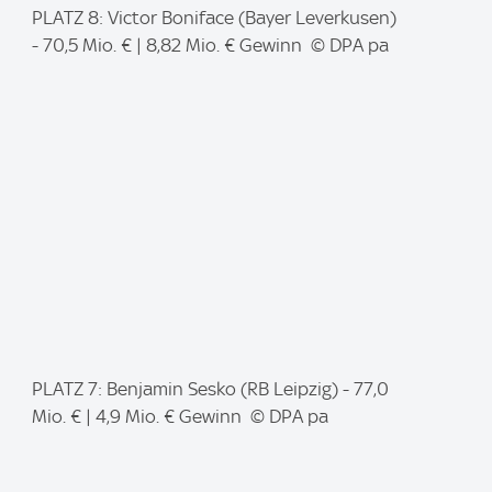
I
PLATZ 8: Victor Boniface (Bayer Leverkusen)
m
- 70,5 Mio. € | 8,82 Mio. € Gewinn © DPA pa
a
g
e
:
I
PLATZ 7: Benjamin Sesko (RB Leipzig) - 77,0
m
Mio. € | 4,9 Mio. € Gewinn © DPA pa
a
g