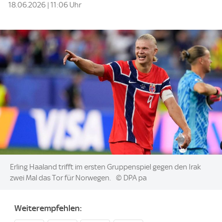
18.06.2026 | 11:06 Uhr
Image:
Erling Haaland trifft im ersten Gruppenspiel gegen den Irak
zwei Mal das Tor für Norwegen.
© DPA pa
Weiterempfehlen: