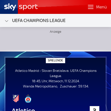
Menü
UEFA CHAMPIONS LEAGUE
Atletico Madrid - Slovan Bratislava; UEFA Champions Leag
S
SPIELENDE
P
I
Atletico Madrid - Slovan Bratislava. UEFA Champions
E
L
League.
E
18:45, Uhr, Mittwoch, 11.12.2024.
N
D
Z
Wanda Metropolitano
Zuschauer:
59.134.
E
u
s
c
h
Atletico Madrid
3