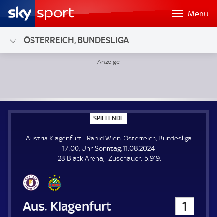
Menü
ÖSTERREICH, BUNDESLIGA
Austria Klagenfurt - Rapid Wien; Österreich, Bundesliga
S
SPIELENDE
P
I
Austria Klagenfurt - Rapid Wien. Österreich, Bundesliga.
E
L
17:00, Uhr, Sonntag, 11.08.2024.
E
Z
28 Black Arena
Zuschauer:
5.919.
N
D
u
E
s
c
h
Austria Klagenfurt
1
a