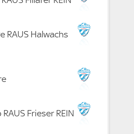
re RAUS Halwachs
re
p RAUS Frieser REIN