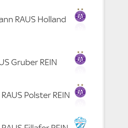
ann RAUS Holland
AUS Gruber REIN
g RAUS Polster REIN
 RAUS Fillafer REIN