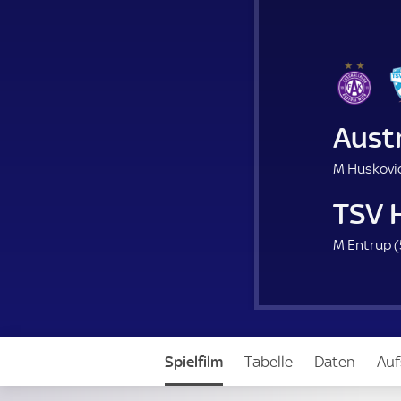
Aust
M Huskovic
TSV 
M Entrup (
Spielfilm
Tabelle
Daten
Auf