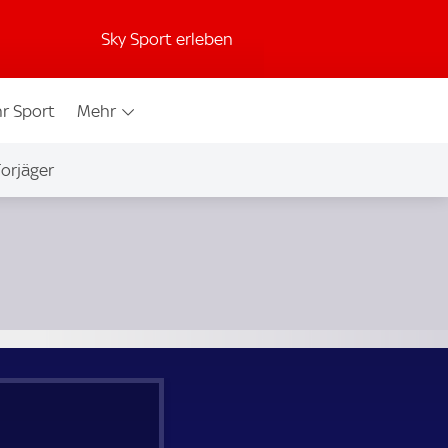
Sky Sport erleben
r Sport
Mehr
orjäger