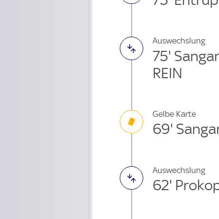
Auswechslung
75' Sanga
REIN
Gelbe Karte
69' Sanga
Auswechslung
62' Proko