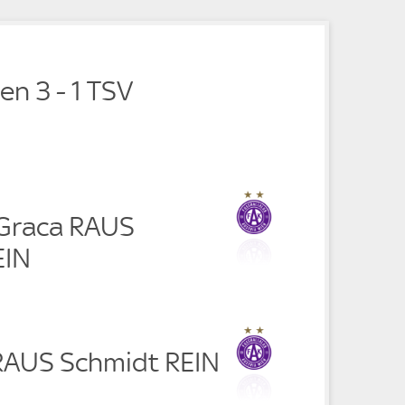
en 3 - 1 TSV
Graca RAUS
EIN
 RAUS Schmidt REIN