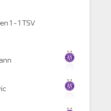
en 1 - 1 TSV
mann
ic