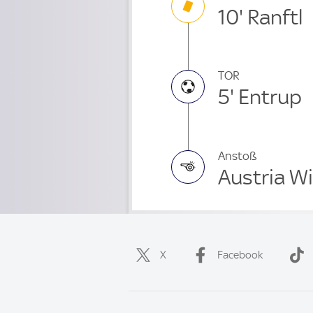
10' Ranftl
TOR
5' Entrup
Anstoß
Austria W
X
Facebook