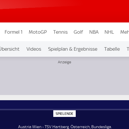
Formel 1
MotoGP
Tennis
Golf
NBA
NHL
Meh
Übersicht
Videos
Spielplan & Ergebnisse
Tabelle
T
igen & Wettbew.
Auf Sky
S
SPIELENDE
P
I
E
Austria Wien - TSV Hartberg. Österreich, Bundesliga.