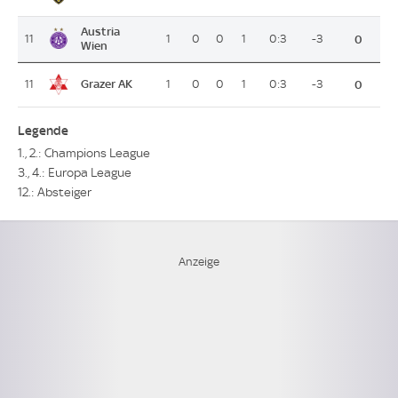
Austria
11
1
0
0
1
0:3
-3
0
Wien
Grazer AK
11
1
0
0
1
0:3
-3
0
Legende
1., 2.: Champions League
3., 4.: Europa League
12.: Absteiger