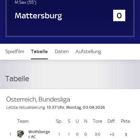
5
M Sax (
55'
)
5
SV Mattersburg
0
.
m
i
n
u
t
Spielfilm
Tabelle
Daten
Aufstellung
e
Tabelle
Österreich, Bundesliga
13:37 Uhr, Montag, 03.08.2026
Letzte Aktualisierung:
Team
Team
Sp.
Spiele
S
Siege
U
Unentschieden
N
Niederlagen
Tore
Tore
Diff.
Differenz
Pkte.
Pun
Platz
Wolfsberge
1
1
1
0
0
3:0
+3
3
r AC