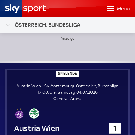
Menü
ÖSTERREICH, BUNDESLIGA
Austria Wien - SV Mattersburg; Österreich, Bundesliga
S
SPIELENDE
P
I
Austria Wien - SV Mattersburg. Österreich, Bundesliga.
E
L
17:00, Uhr, Samstag, 04.07.2020.
E
Generali Arena.
N
D
E
Austria Wien
1