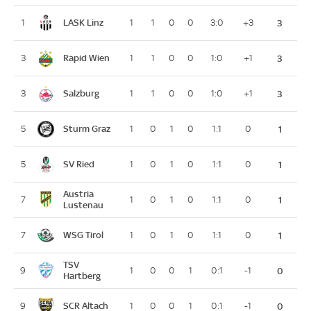
LASK Linz
1
1
1
0
0
3:0
+3
3
Rapid Wien
3
1
1
0
0
1:0
+1
3
Salzburg
3
1
1
0
0
1:0
+1
3
Sturm Graz
5
1
0
1
0
1:1
0
1
SV Ried
5
1
0
1
0
1:1
0
1
Austria
7
1
0
1
0
1:1
0
1
Lustenau
WSG Tirol
7
1
0
1
0
1:1
0
1
TSV
9
1
0
0
1
0:1
-1
0
Hartberg
SCR Altach
9
1
0
0
1
0:1
-1
0