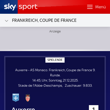
Menü
FRANKREICH, COUPE DE FRANCE
Auxerre - AS Monaco; Frankreich, Coupe de France 9. Run
S
SPIELENDE
P
I
Auxerre - AS Monaco. Frankreich, Coupe de France 9.
E
L
Runde.
E
14:45, Uhr, Sonntag, 21.12.2025.
N
D
Z
Stade de l'Abbe-Deschamps
Zuschauer:
9.833.
E
u
s
c
h
Auxerre
1