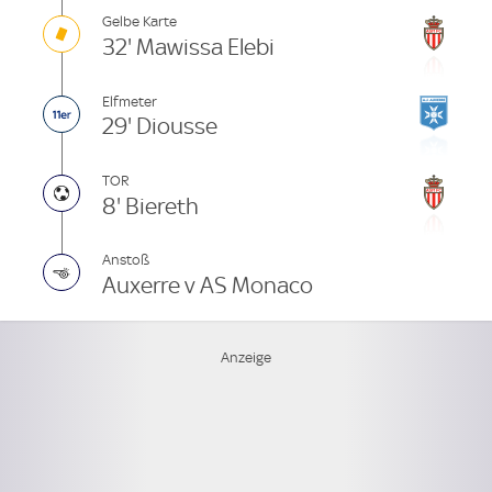
Gelbe Karte
32' Mawissa Elebi
Elfmeter
29' Diousse
TOR
8' Biereth
Anstoß
Auxerre v AS Monaco