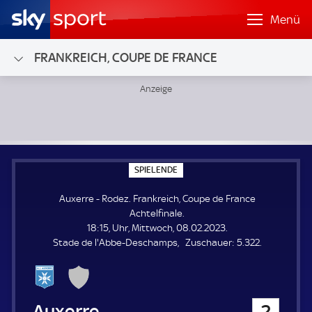
Menü
FRANKREICH, COUPE DE FRANCE
Auxerre - Rodez; Frankreich, Coupe de France Achtelfinale
S
SPIELENDE
P
I
Auxerre - Rodez. Frankreich, Coupe de France
E
L
Achtelfinale.
E
18:15, Uhr, Mittwoch, 08.02.2023.
N
D
Z
Stade de l'Abbe-Deschamps
Zuschauer:
5.322.
E
u
s
c
h
Auxerre
2