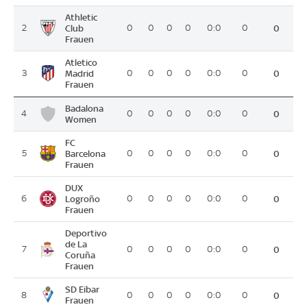
Athletic
2
Club
0
0
0
0
0:0
0
0
Frauen
Atletico
3
Madrid
0
0
0
0
0:0
0
0
Frauen
Badalona
4
0
0
0
0
0:0
0
0
Women
FC
5
Barcelona
0
0
0
0
0:0
0
0
Frauen
DUX
6
Logroño
0
0
0
0
0:0
0
0
Frauen
Deportivo
de La
7
0
0
0
0
0:0
0
0
Coruña
Frauen
SD Eibar
8
0
0
0
0
0:0
0
0
Frauen