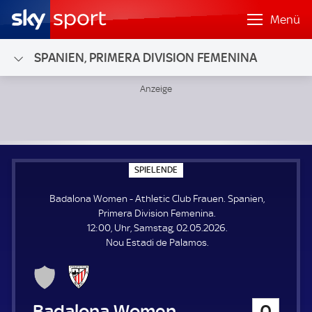
Menü
SPANIEN, PRIMERA DIVISION FEMENINA
Badalona Women - Athletic Club Frauen; Spanien, Primera 
S
SPIELENDE
P
I
Badalona Women - Athletic Club Frauen. Spanien,
E
L
Primera Division Femenina.
E
12:00, Uhr, Samstag, 02.05.2026.
N
D
Nou Estadi de Palamos.
E
Badalona Women
0