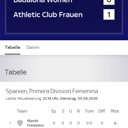
Athletic Club Frauen
1
Tabelle
Daten
Tabelle
Spanien, Primera Division Femenina
22:14 Uhr, Dienstag, 30.06.2026
Letzte Aktualisierung:
Team
Team
Sp.
Spiele
S
Siege
U
Unentschieden
N
Niederlagen
Tore
Tore
Diff.
Differenz
Pkte.
Pun
Platz
Alavés
1
0
0
0
0
0:0
0
0
Femenino