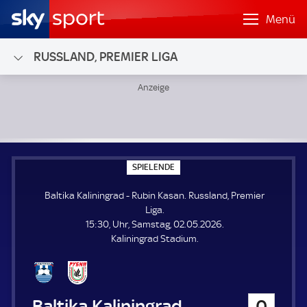
Menü
RUSSLAND, PREMIER LIGA
Baltika Kaliningrad - Rubin Kasan; Russland, Premier Liga
S
SPIELENDE
P
I
Baltika Kaliningrad - Rubin Kasan. Russland, Premier
E
L
Liga.
E
15:30, Uhr, Samstag, 02.05.2026.
N
D
Kaliningrad Stadium.
E
Baltika Kaliningrad
0