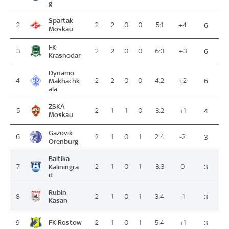
g
Spartak
2
2
2
0
0
5:1
+4
6
Moskau
FK
3
2
2
0
0
6:3
+3
6
Krasnodar
Dynamo
4
Makhachk
2
2
0
0
4:2
+2
6
ala
ZSKA
5
2
1
1
0
3:2
+1
4
Moskau
Gazovik
6
2
1
0
1
2:4
-2
3
Orenburg
Baltika
7
Kaliningra
2
1
0
1
3:3
0
3
d
Rubin
8
2
1
0
1
3:4
-1
3
Kasan
FK Rostow
9
2
1
0
1
5:4
+1
3