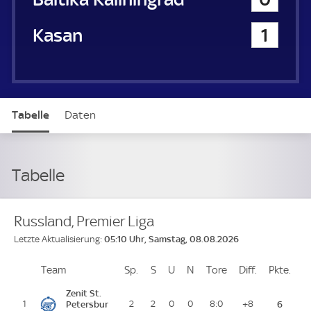
Rubin Kasan
1
Tabelle
Daten
Tabelle
Russland, Premier Liga
05:10 Uhr, Samstag, 08.08.2026
Letzte Aktualisierung:
Team
Team
Sp.
Spiele
S
Siege
U
Unentschieden
N
Niederlagen
Tore
Tore
Diff.
Differenz
Pkte.
Pun
Platz
Zenit St.
1
Petersbur
2
2
0
0
8:0
+8
6