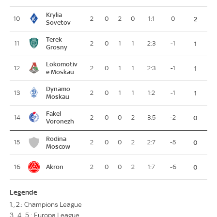
Krylia
10
2
0
2
0
1:1
0
2
Sovetov
Terek
11
2
0
1
1
2:3
-1
1
Grosny
Lokomotiv
12
2
0
1
1
2:3
-1
1
e Moskau
Dynamo
13
2
0
1
1
1:2
-1
1
Moskau
Fakel
14
2
0
0
2
3:5
-2
0
Voronezh
Rodina
15
2
0
0
2
2:7
-5
0
Moscow
Akron
16
2
0
0
2
1:7
-6
0
Legende
1., 2.: Champions League
3., 4., 5.: Europa League