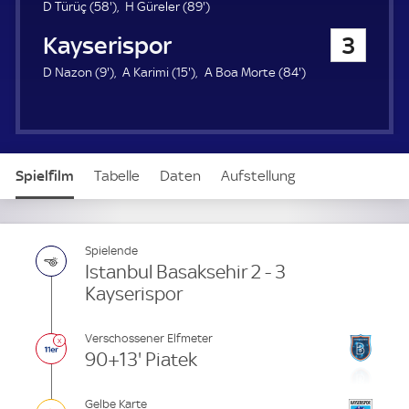
u
5
8
D Türüç (
58'
)
H Güreler (
89'
)
e
8
9
Kayserispor
3
r
.
.
m
m
9
1
8
D Nazon (
9'
)
A Karimi (
15'
)
A Boa Morte (
84'
)
i
i
.
5
4
n
n
m
.
.
u
u
i
m
m
t
t
n
i
i
e
e
u
n
n
Spielfilm
Tabelle
Daten
Aufstellung
t
u
u
e
t
t
e
e
Spielende
Istanbul Basaksehir 2 - 3
Kayserispor
Verschossener Elfmeter
90+13' Piatek
Gelbe Karte