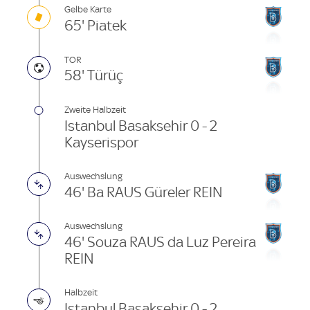
Gelbe Karte
65' Piatek
TOR
58' Türüç
Zweite Halbzeit
Istanbul Basaksehir 0 - 2
Kayserispor
Auswechslung
46' Ba RAUS Güreler REIN
Auswechslung
46' Souza RAUS da Luz Pereira
REIN
Halbzeit
Istanbul Basaksehir 0 - 2