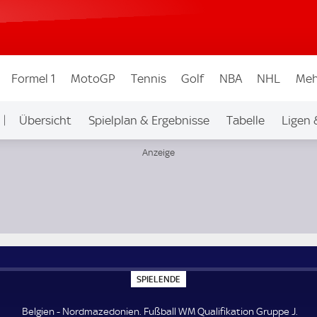
Formel 1
MotoGP
Tennis
Golf
NBA
NHL
Meh
Übersicht
Spielplan & Ergebnisse
Tabelle
Ligen 
pe J
S
SPIELENDE
P
I
E
Belgien - Nordmazedonien. Fußball WM Qualifikation Gruppe J.