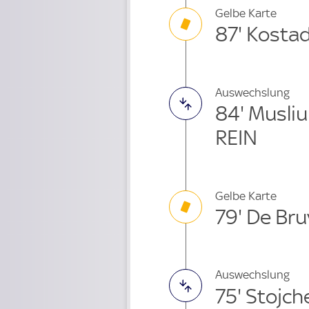
Gelbe Karte
87' Kosta
Auswechslung
84' Musli
REIN
Gelbe Karte
79' De Br
Auswechslung
75' Stojc