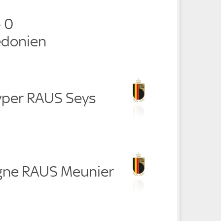
- 0
donien
yper RAUS Seys
gne RAUS Meunier