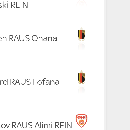
ki REIN
ken RAUS Onana
ard RAUS Fofana
sov RAUS Alimi REIN