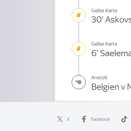
Gelbe Karte
30' Askov
Gelbe Karte
6' Saelem
Anstoß
Belgien v
X
Facebook