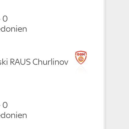
- 0
donien
ski RAUS Churlinov
- 0
donien