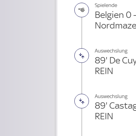
Spielende
Belgien 0 
Nordmaze
Auswechslung
89' De Cu
REIN
Auswechslung
89' Casta
REIN