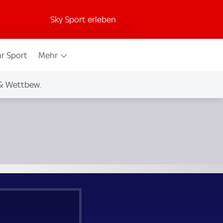
Sky Sport erleben
r Sport
Mehr
& Wettbew.