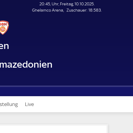
L
20:45, Uhr, Freitag, 10.10.2025.
E
Z
Ghelamco Arena
Zuschauer:
18.583.
N
D
u
E
s
c
h
a
ien
u
e
r
mazedonien
stellung
Live