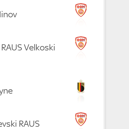
dinov
u RAUS Velkoski
uyne
hevski RAUS