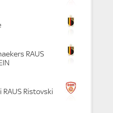
e
maekers RAUS
EIN
i RAUS Ristovski