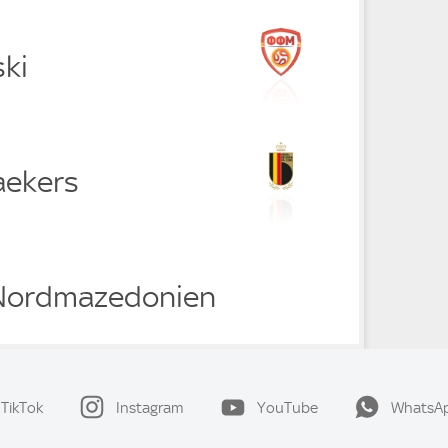
ski
aekers
 Nordmazedonien
TikTok
Instagram
YouTube
WhatsA