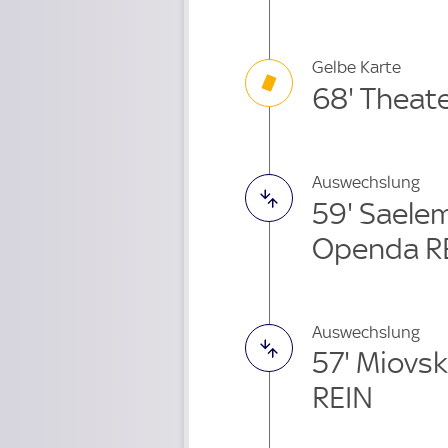
Gelbe Karte
68' Theat
Auswechslung
59' Saele
Openda R
Auswechslung
57' Miovsk
REIN