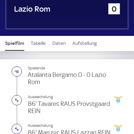
u
Lazio Rom
0
e
r
Spielfilm
Tabelle
Daten
Aufstellung
Live
Spielende
Atalanta Bergamo 0 - 0 Lazio
Rom
Auswechslung
86' Tavares RAUS Provstgaard
REIN
Auswechslung
86' Marusic RAUS Lazzari REIN