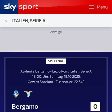
Menü
ITALIEN, SERIE A
Atalanta Bergamo - Lazio Rom; Italien, Serie A
S
SPIELENDE
P
I
Atalanta Bergamo - Lazio Rom. Italien, Serie A.
E
L
18:00, Uhr, Sonntag, 19.10.2025.
E
Z
Gewiss Stadium
Zuschauer:
22.342.
N
D
u
E
s
c
h
Atalanta Bergamo
0
a