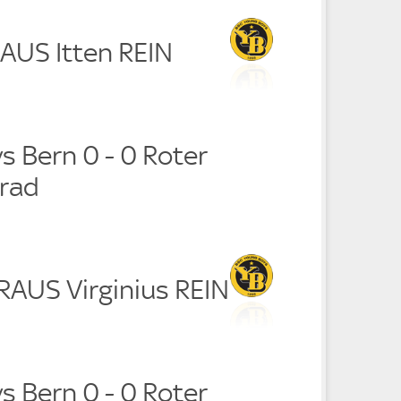
RAUS Itten REIN
s Bern 0 - 0 Roter
grad
RAUS Virginius REIN
s Bern 0 - 0 Roter