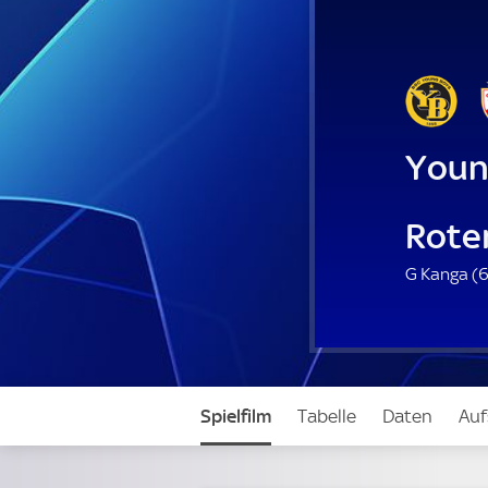
Youn
Roter
G Kanga (
6
Spielfilm
Tabelle
Daten
Auf