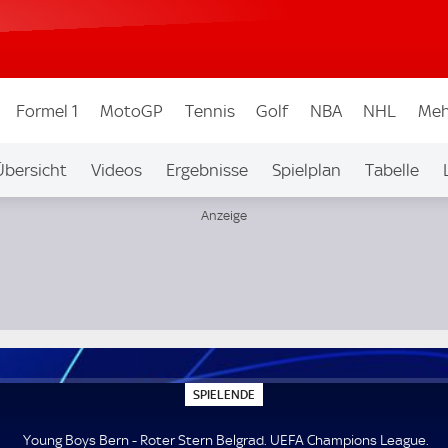
Formel 1
MotoGP
Tennis
Golf
NBA
NHL
Meh
Übersicht
Videos
Ergebnisse
Spielplan
Tabelle
League
S
SPIELENDE
P
I
E
Young Boys Bern - Roter Stern Belgrad. UEFA Champions League.