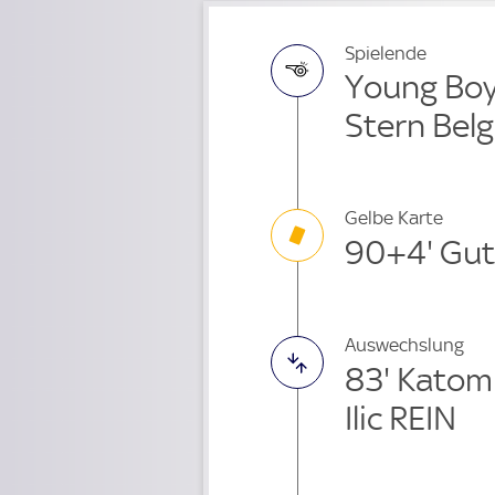
Spielende
Young Boys
Stern Bel
Gelbe Karte
90+4' Gu
Auswechslung
83' Kato
Ilic REIN