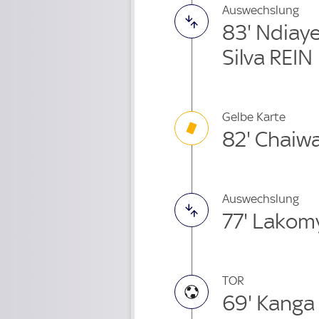
Auswechslung
83' Ndiay
Silva REIN
Gelbe Karte
82' Chaiw
Auswechslung
77' Lakom
TOR
69' Kanga