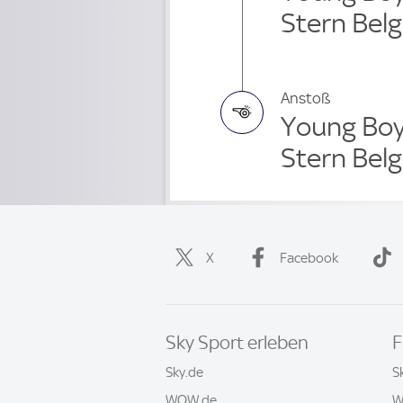
Stern Bel
Anstoß
Young Boy
Stern Bel
X
Facebook
Sky Sport erleben
F
Sky.de
S
WOW.de
W