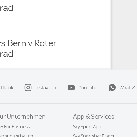
grad
s Bern v Roter
grad
TikTok
Instagram
YouTube
WhatsA
ür Unternehmen
App & Services
ky For Business
Sky Sport App
erbung schalten
Sky Sportsbar Finder