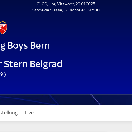
L
21:00, Uhr, Mittwoch, 29.01.2025.
E
Z
Stade de Suisse
Zuschauer:
31.500.
N
D
u
E
s
c
h
a
g Boys Bern
u
e
r
 Stern Belgrad
6
9'
)
9
.
m
i
n
stellung
Live
u
t
e