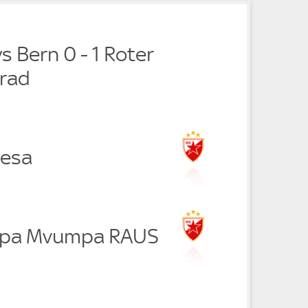
 Bern 0 - 1 Roter
grad
tesa
mpa Mvumpa RAUS