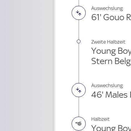
Auswechslung
61' Gouo 
Zweite Halbzeit
Young Boy
Stern Bel
Auswechslung
46' Males 
Halbzeit
Young Boy