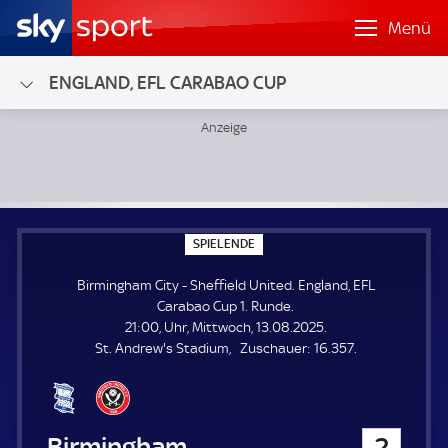
Menü
ENGLAND, EFL CARABAO CUP
Birmingham City - Sheffield United; England, EFL Carabao 
S
SPIELENDE
P
I
Birmingham City - Sheffield United. England, EFL
E
L
Carabao Cup 1. Runde.
E
21:00, Uhr, Mittwoch, 13.08.2025.
N
D
Z
St. Andrew's Stadium
Zuschauer:
16.357.
E
u
s
c
h
Birmingham City
2