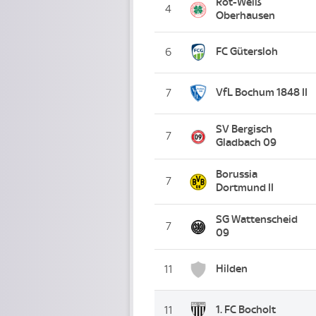
Rot-Weiß
4
Oberhausen
FC Gütersloh
6
VfL Bochum 1848 II
7
SV Bergisch
7
Gladbach 09
Borussia
7
Dortmund II
SG Wattenscheid
7
09
Hilden
11
1. FC Bocholt
11