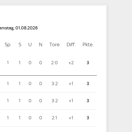
Samstag, 01.08.2026
Sp.
Spiele
S
Siege
U
Unentschieden
N
Niederlagen
Tore
Tore
Diff.
Differenz
Pkte.
Punkte
1
1
0
0
2:0
+2
3
1
1
0
0
3:2
+1
3
1
1
0
0
3:2
+1
3
1
1
0
0
2:1
+1
3