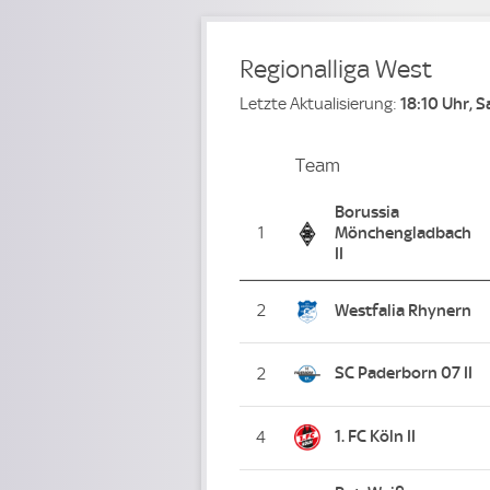
Regionalliga West
Letzte Aktualisierung:
18:10 Uhr, 
Team
Team
Platz
Borussia
1
Mönchengladbach
II
2
Westfalia Rhynern
SC Paderborn 07 II
2
1. FC Köln II
4