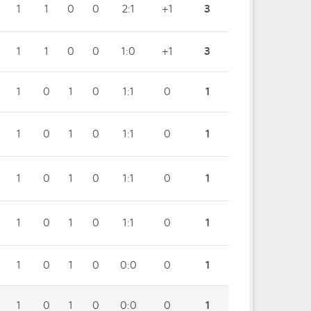
1
1
0
0
2:1
+1
3
1
1
0
0
1:0
+1
3
1
0
1
0
1:1
0
1
1
0
1
0
1:1
0
1
1
0
1
0
1:1
0
1
1
0
1
0
1:1
0
1
1
0
1
0
0:0
0
1
1
0
1
0
0:0
0
1