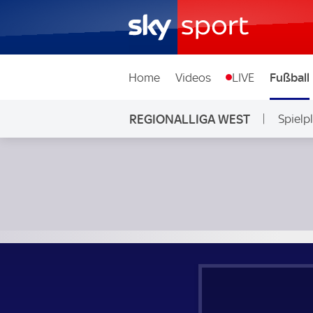
Home
Videos
LIVE
Fußball
REGIONALLIGA WEST
Spielp
1. FC Bocholt - 1. FC Düren; Regionalliga West