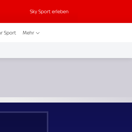
Sky Sport erleben
r Sport
Mehr