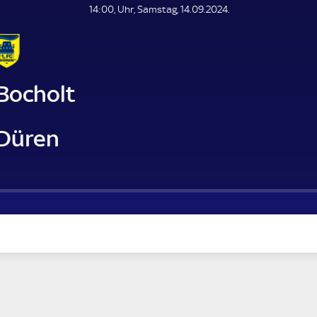
L
14:00, Uhr, Samstag, 14.09.2024.
E
N
D
E
 Bocholt
 Düren