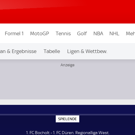
Formel 1
MotoGP
Tennis
Golf
NBA
NHL
Meh
lan & Ergebnisse
Tabelle
Ligen & Wettbew.
S
SPIELENDE
P
I
E
1. FC Bocholt - 1. FC Düren. Regionalliga West.