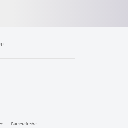
pp
en
Barrierefreiheit