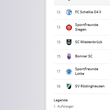
FC Schalke 04 II
13
Sportfreunde
13
Siegen
SC Wiedenbrück
15
Bonner SC
15
Sportfreunde
17
Lotte
SV Rödinghausen
18
Legende
1.: Aufsteiger