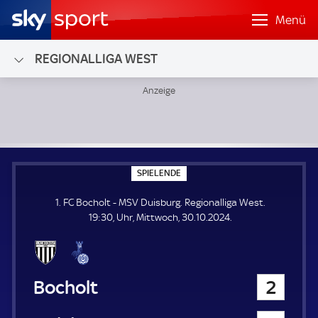
Menü
REGIONALLIGA WEST
1. FC Bocholt - MSV Duisburg; Regionalliga West
S
SPIELENDE
P
I
1. FC Bocholt - MSV Duisburg. Regionalliga West.
E
L
19:30, Uhr, Mittwoch, 30.10.2024.
E
N
D
E
1. FC Bocholt
2