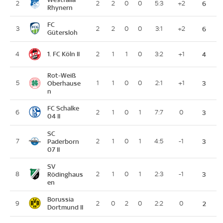
2
2
2
0
0
5:3
+2
6
Rhynern
FC
3
2
2
0
0
3:1
+2
6
Gütersloh
1. FC Köln II
4
2
1
1
0
3:2
+1
4
Rot-Weiß
5
Oberhause
1
1
0
0
2:1
+1
3
n
FC Schalke
6
2
1
0
1
7:7
0
3
04 II
SC
7
Paderborn
2
1
0
1
4:5
-1
3
07 II
SV
8
Rödinghaus
2
1
0
1
2:3
-1
3
en
Borussia
9
2
0
2
0
2:2
0
2
Dortmund II