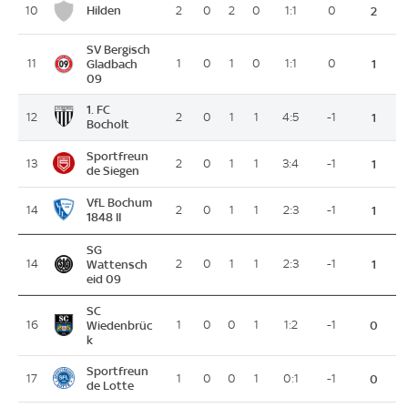
Hilden
10
2
0
2
0
1:1
0
2
SV Bergisch
11
Gladbach
1
0
1
0
1:1
0
1
09
1. FC
12
2
0
1
1
4:5
-1
1
Bocholt
Sportfreun
13
2
0
1
1
3:4
-1
1
de Siegen
VfL Bochum
14
2
0
1
1
2:3
-1
1
1848 II
SG
14
Wattensch
2
0
1
1
2:3
-1
1
eid 09
SC
16
Wiedenbrüc
1
0
0
1
1:2
-1
0
k
Sportfreun
17
1
0
0
1
0:1
-1
0
de Lotte