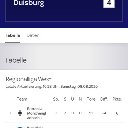
MSV Duisburg
4
Tabelle
Daten
Tabelle
Regionalliga West
16:28 Uhr, Samstag, 08.08.2026
Letzte Aktualisierung:
Team
Team
Sp.
Spiele
S
Siege
U
Unentschieden
N
Niederlagen
Tore
Tore
Diff.
Differenz
Pkte.
Pu
Platz
Borussia
1
Mönchengl
2
2
0
0
5:1
+4
6
adbach II
Westfalia