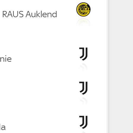
ä RAUS Auklend
nie
i
da