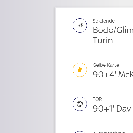
Spielende
Bodo/Glim
Turin
Gelbe Karte
90+4' Mc
TOR
90+1' Dav