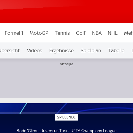
Formel 1
MotoGP
Tennis
Golf
NBA
NHL
Meh
Übersicht
Videos
Ergebnisse
Spielplan
Tabelle
S
SPIELENDE
P
I
E
Bodo/Glimt - Juventus Turin. UEFA Champions League.