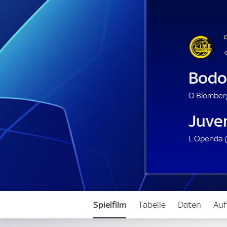
Bodo
O Blomberg
Juve
L Openda 
Spielfilm
Tabelle
Daten
Auf