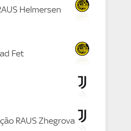
RAUS Helmersen
tad Fet
ição RAUS Zhegrova