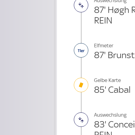
Auswechslung
87' Høgh 
REIN
Elfmeter
87' Bruns
Gelbe Karte
85' Cabal
Auswechslung
83' Conce
REIN