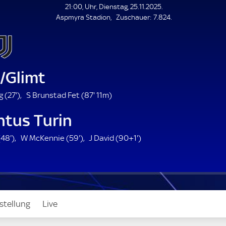
L
21:00, Uhr, Dienstag, 25.11.2025.
E
Z
Aspmyra Stadion
Zuschauer:
7.824.
N
D
u
E
s
c
h
a
/Glimt
u
e
2
8
 (
27'
)
S Brunstad Fet (
87'
11m)
r
7
7
ntus Turin
.
.
m
m
4
5
9
(
48'
)
W McKennie (
59'
)
J David (
90+1'
)
i
i
8
9
1
n
n
.
.
.
u
u
m
m
m
t
t
i
i
i
e
e
n
n
n
stellung
Live
u
u
u
t
t
t