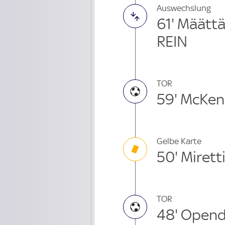
Auswechslung
61' Määtt
REIN
TOR
59' McKen
Gelbe Karte
50' Mirett
TOR
48' Open