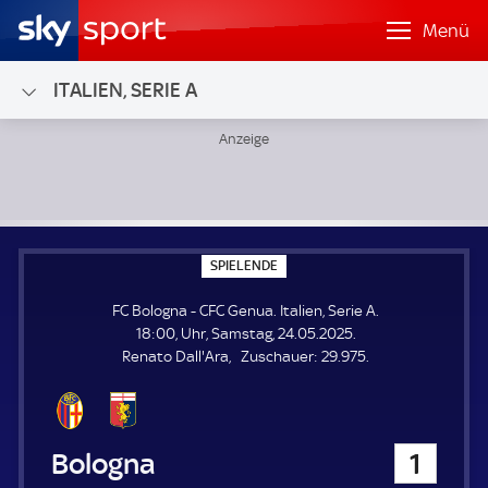
Menü
ITALIEN, SERIE A
FC Bologna - CFC Genua; Italien, Serie A
S
SPIELENDE
P
I
FC Bologna - CFC Genua. Italien, Serie A.
E
L
18:00, Uhr, Samstag, 24.05.2025.
E
Z
Renato Dall'Ara
Zuschauer:
29.975.
N
D
u
E
s
c
h
FC Bologna
1
a