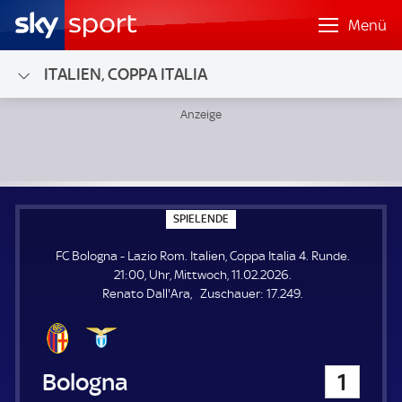
Menü
ITALIEN, COPPA ITALIA
FC Bologna - Lazio Rom; Italien, Coppa Italia 4. Runde
S
SPIELENDE
P
I
FC Bologna - Lazio Rom. Italien, Coppa Italia 4. Runde.
E
L
21:00, Uhr, Mittwoch, 11.02.2026.
E
Z
Renato Dall'Ara
Zuschauer:
17.249.
N
D
u
E
s
c
h
FC Bologna
1
a