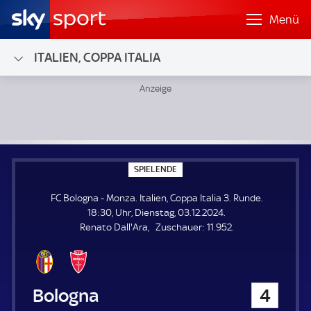
Menü
ITALIEN, COPPA ITALIA
FC Bologna - Monza; Italien, Coppa Italia 3. Runde
S
SPIELENDE
P
I
FC Bologna - Monza. Italien, Coppa Italia 3. Runde.
E
L
18:30, Uhr, Dienstag, 03.12.2024.
E
Z
Renato Dall'Ara
Zuschauer:
11.952.
N
D
u
E
s
c
h
FC Bologna
4
a