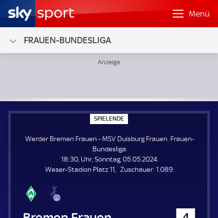
Menü
FRAUEN-BUNDESLIGA
Werder Bremen Frauen - MSV Duisburg Frauen; Frauen-Bu
S
SPIELENDE
P
I
Werder Bremen Frauen - MSV Duisburg Frauen. Frauen-
E
L
Bundesliga.
E
18:30, Uhr, Sonntag, 05.05.2024.
N
D
Z
Weser-Stadion Platz 11
Zuschauer:
1.089.
E
u
s
c
h
Werder Bremen Frauen
4