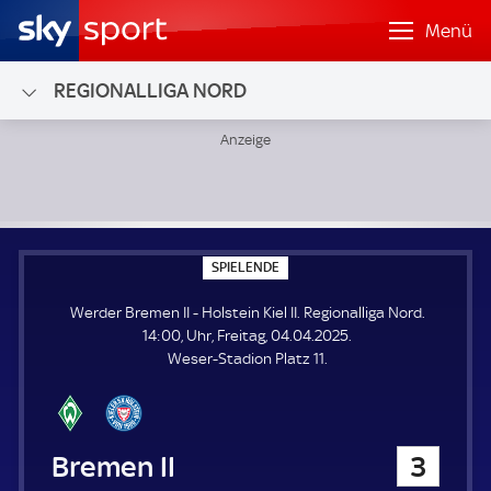
Menü
REGIONALLIGA NORD
Werder Bremen II - Holstein Kiel II; Regionalliga Nord
S
SPIELENDE
P
I
Werder Bremen II - Holstein Kiel II. Regionalliga Nord.
E
L
14:00, Uhr, Freitag, 04.04.2025.
E
Weser-Stadion Platz 11.
N
D
E
Werder Bremen II
3