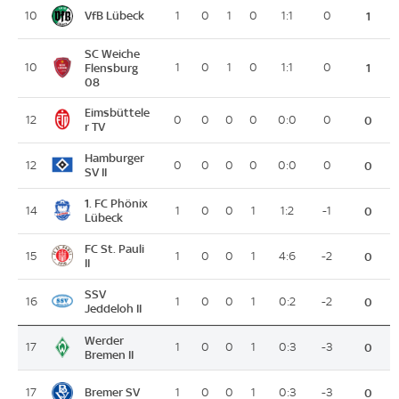
VfB Lübeck
10
1
0
1
0
1:1
0
1
SC Weiche
10
Flensburg
1
0
1
0
1:1
0
1
08
Eimsbüttele
12
0
0
0
0
0:0
0
0
r TV
Hamburger
12
0
0
0
0
0:0
0
0
SV II
1. FC Phönix
14
1
0
0
1
1:2
-1
0
Lübeck
FC St. Pauli
15
1
0
0
1
4:6
-2
0
II
SSV
16
1
0
0
1
0:2
-2
0
Jeddeloh II
Werder
17
1
0
0
1
0:3
-3
0
Bremen II
Bremer SV
17
1
0
0
1
0:3
-3
0