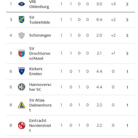
VfB
1
1
1
0
0
3:0
+3
3
Oldenburg
SV
3
1
1
0
0
6:4
+2
3
Todesfelde
Schöningen
4
1
1
0
0
2:0
+2
3
SV
5
Drochterse
1
1
0
0
2:1
+1
3
n/Assel
Kickers
6
1
0
1
0
4:4
0
1
Emden
Hannoversc
6
1
0
1
0
4:4
0
1
her SC
SV Atlas
8
Delmenhors
1
0
1
0
2:2
0
1
t
Eintracht
8
Nordersted
1
0
1
0
2:2
0
1
t