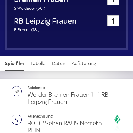
a
u
5
S Weidauer (
56'
)
e
6
RB Leipzig Frauen
1
r
.
m
1
B Brecht (
18'
)
i
8
n
.
u
m
t
i
e
n
Spielfilm
Tabelle
Daten
Aufstellung
u
t
e
Live
Spielende
Werder Bremen Frauen 1 - 1 RB
Leipzig Frauen
Auswechslung
90+6' Sehan RAUS Nemeth
REIN