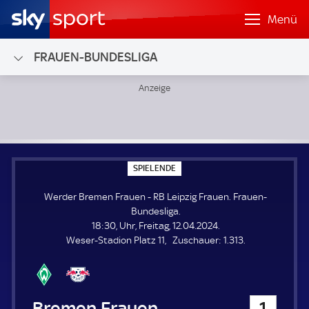
Menü
FRAUEN-BUNDESLIGA
Werder Bremen Frauen - RB Leipzig Frauen; Frauen-Bundes
S
SPIELENDE
P
I
Werder Bremen Frauen - RB Leipzig Frauen. Frauen-
E
L
Bundesliga.
E
18:30, Uhr, Freitag, 12.04.2024.
N
D
Z
Weser-Stadion Platz 11
Zuschauer:
1.313.
E
u
s
c
h
Werder Bremen Frauen
1