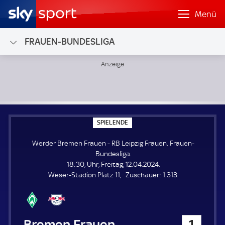
Menü
FRAUEN-BUNDESLIGA
Werder Bremen Frauen - RB Leipzig Frauen; Frauen-Bundes
S
SPIELENDE
P
I
Werder Bremen Frauen - RB Leipzig Frauen. Frauen-
E
L
Bundesliga.
E
18:30, Uhr, Freitag, 12.04.2024.
N
D
Z
Weser-Stadion Platz 11
Zuschauer:
1.313.
E
u
s
c
h
Werder Bremen Frauen
1