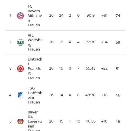
FC
Bayern
1
Münche
26
24
2
0
90:9
+81
74
n
Frauen
VfL
Wolfsbu
2
26
18
4
4
72:38
+34
58
rg
Frauen
Eintrach
t
3
Frankfu
26
16
3
7
65:43
+22
51
rt
Frauen
TSG
Hoffenh
4
26
14
4
8
48:30
+18
46
eim
Frauen
Bayer
04
5
Leverku
26
15
1
10
46:36
+10
46
sen
Frauen