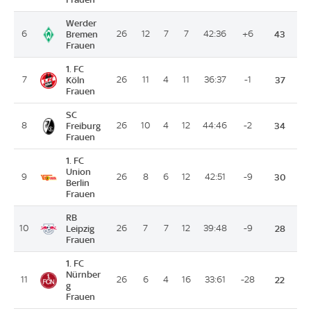
Werder
6
Bremen
26
12
7
7
42:36
+6
43
Frauen
1. FC
7
Köln
26
11
4
11
36:37
-1
37
Frauen
SC
8
Freiburg
26
10
4
12
44:46
-2
34
Frauen
1. FC
Union
9
26
8
6
12
42:51
-9
30
Berlin
Frauen
RB
10
Leipzig
26
7
7
12
39:48
-9
28
Frauen
1. FC
Nürnber
11
26
6
4
16
33:61
-28
22
g
Frauen