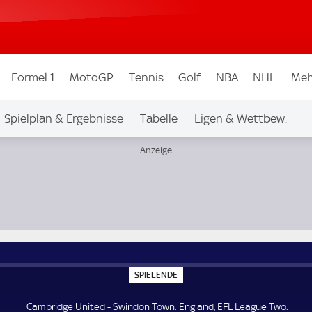
Formel 1
MotoGP
Tennis
Golf
NBA
NHL
Meh
Spielplan & Ergebnisse
Tabelle
Ligen & Wettbew.
wo
S
SPIELENDE
P
I
E
Cambridge United - Swindon Town. England, EFL League Two.