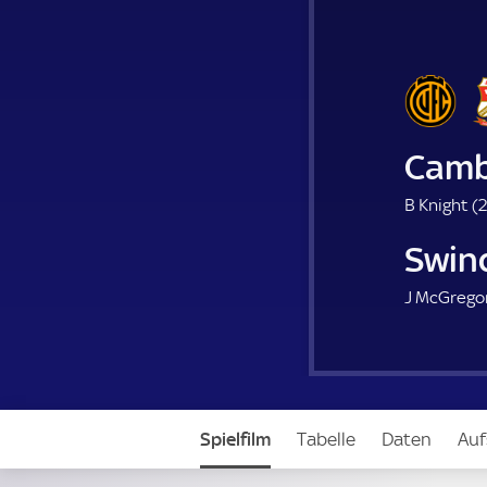
Camb
B Knight (
2
Swin
J McGregor
Spielfilm
Tabelle
Daten
Auf