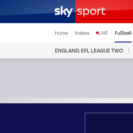
Home
Videos
LIVE
Fußball
ENGLAND, EFL LEAGUE TWO
Cambridge United - Swindon Town; England, EFL League T