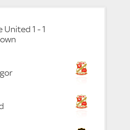
e
United 1 - 1
Town
gor
nd