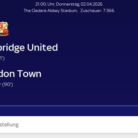
L
21:00, Uhr, Donnerstag, 02.04.2026.
E
Z
The Cledara Abbey Stadium
Zuschauer:
7.366.
N
D
u
E
s
c
h
a
ridge United
u
e
2
1'
)
r
1
don Town
.
m
9
 (
90'
)
i
0
n
.
u
m
t
i
e
n
stellung
u
t