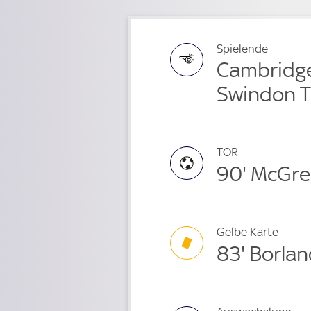
Spielende
Cambridge 
Swindon 
TOR
90' McGre
Gelbe Karte
83' Borla