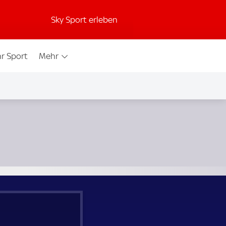
Sky Sport erleben
r Sport
Mehr