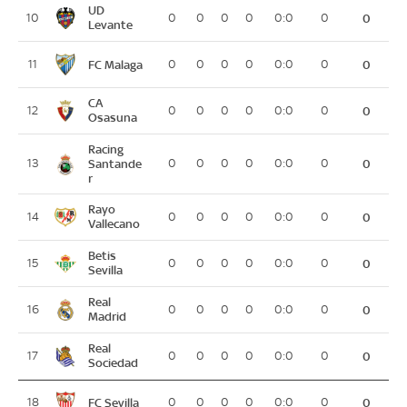
UD
10
0
0
0
0
0:0
0
0
Levante
FC Malaga
11
0
0
0
0
0:0
0
0
CA
12
0
0
0
0
0:0
0
0
Osasuna
Racing
13
Santande
0
0
0
0
0:0
0
0
r
Rayo
14
0
0
0
0
0:0
0
0
Vallecano
Betis
15
0
0
0
0
0:0
0
0
Sevilla
Real
16
0
0
0
0
0:0
0
0
Madrid
Real
17
0
0
0
0
0:0
0
0
Sociedad
FC Sevilla
18
0
0
0
0
0:0
0
0