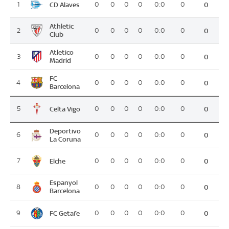
CD Alaves
1
0
0
0
0
0:0
0
0
Athletic
2
0
0
0
0
0:0
0
0
Club
Atletico
3
0
0
0
0
0:0
0
0
Madrid
FC
4
0
0
0
0
0:0
0
0
Barcelona
Celta Vigo
5
0
0
0
0
0:0
0
0
Deportivo
6
0
0
0
0
0:0
0
0
La Coruna
Elche
7
0
0
0
0
0:0
0
0
Espanyol
8
0
0
0
0
0:0
0
0
Barcelona
FC Getafe
9
0
0
0
0
0:0
0
0