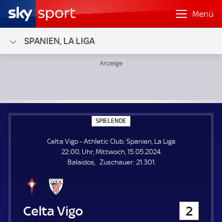
Menü
SPANIEN, LA LIGA
Celta Vigo - Athletic Club; Spanien, La Liga
S
SPIELENDE
P
I
Celta Vigo - Athletic Club. Spanien, La Liga.
E
L
22:00, Uhr, Mittwoch, 15.05.2024.
E
Z
Balaidos
Zuschauer:
21.301.
N
D
u
E
s
c
h
Celta Vigo
2
a