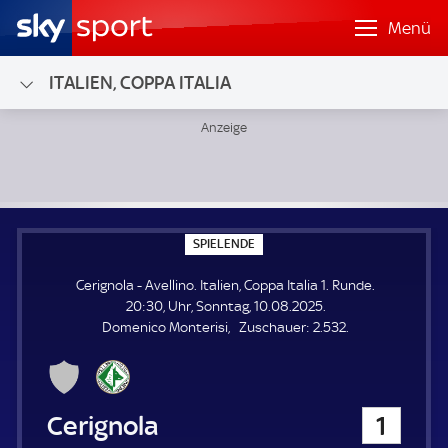
Menü
ITALIEN, COPPA ITALIA
Cerignola - Avellino; Italien, Coppa Italia 1. Runde
S
SPIELENDE
P
I
Cerignola - Avellino. Italien, Coppa Italia 1. Runde.
E
L
20:30, Uhr, Sonntag, 10.08.2025.
E
Z
Domenico Monterisi
Zuschauer:
2.532.
N
D
u
E
s
c
h
Cerignola
1
a