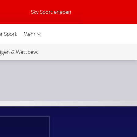
Sky Sport erleben
r Sport
Mehr
igen & Wettbew.