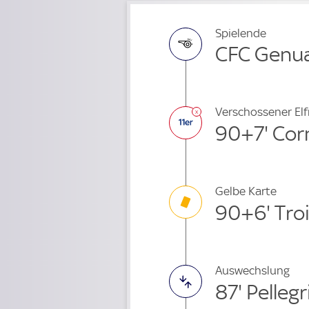
Spielende
CFC Genua
Verschossener El
90+7' Cor
Gelbe Karte
90+6' Troi
Auswechslung
87' Pelleg