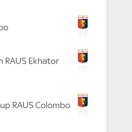
bo
n RAUS Ekhator
rup RAUS Colombo