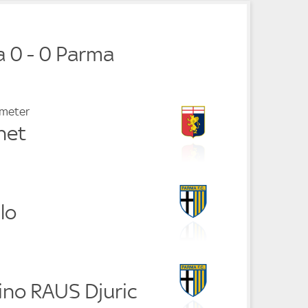
 0 - 0 Parma
fmeter
net
lo
rino RAUS Djuric