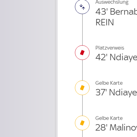
Auswechslung
43' Berna
REIN
Platzverweis
42' Ndiay
Gelbe Karte
37' Ndiaye
Gelbe Karte
28' Malin