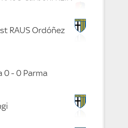
ist RAUS Ordóñez
 0 - 0 Parma
hgi