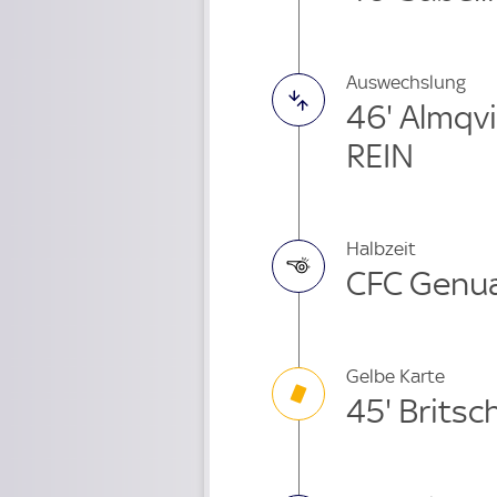
Auswechslung
46' Almqv
REIN
Halbzeit
CFC Genua
Gelbe Karte
45' Britsc