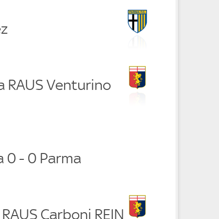
ez
ra RAUS Venturino
 0 - 0 Parma
i RAUS Carboni REIN