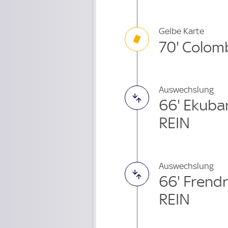
Gelbe Karte
70' Colom
Auswechslung
66' Ekuba
REIN
Auswechslung
66' Frend
REIN