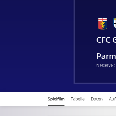
CFC 
Parm
N Ndiaye (
Spielfilm
Tabelle
Daten
Auf