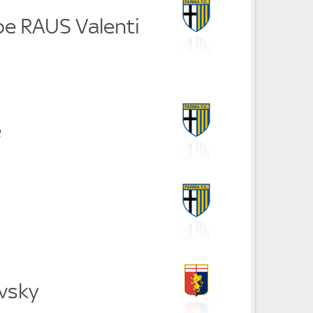
be RAUS Valenti
e
ovsky