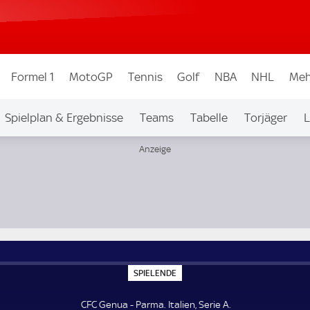
Formel 1
MotoGP
Tennis
Golf
NBA
NHL
Meh
Spielplan & Ergebnisse
Teams
Tabelle
Torjäger
L
S
SPIELENDE
P
I
E
CFC Genua - Parma. Italien, Serie A.