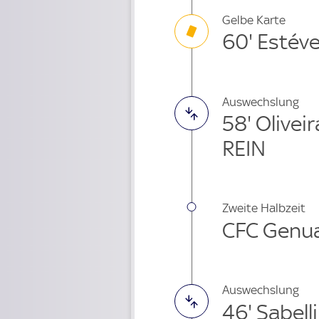
Gelbe Karte
60' Estév
Auswechslung
58' Olivei
REIN
Zweite Halbzeit
CFC Genua
Auswechslung
46' Sabell