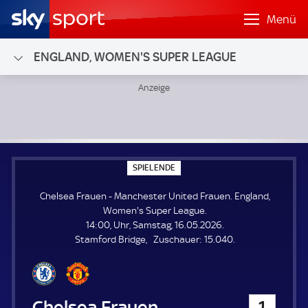
Menü
ENGLAND, WOMEN'S SUPER LEAGUE
Chelsea Frauen - Manchester United Frauen; England, Wo
S
SPIELENDE
P
I
Chelsea Frauen - Manchester United Frauen. England,
E
L
Women's Super League.
E
14:00, Uhr, Samstag, 16.05.2026.
N
D
Z
Stamford Bridge
Zuschauer:
15.040.
E
u
s
c
h
Chelsea Frauen
1