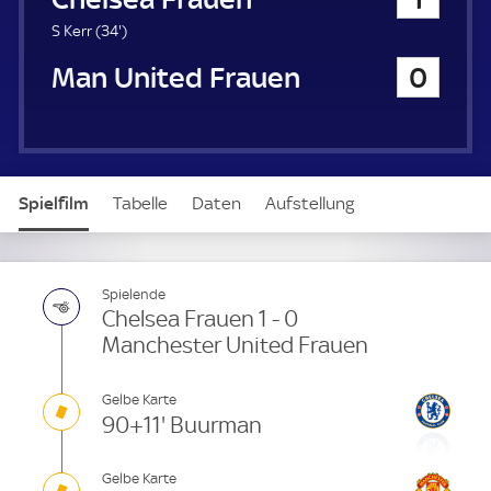
a
u
3
S Kerr (
34'
)
e
4
Manchester United Frauen
0
r
.
m
i
n
u
t
Spielfilm
Tabelle
Daten
Aufstellung
e
Spielende
Chelsea Frauen 1 - 0
Manchester United Frauen
Gelbe Karte
90+11' Buurman
Gelbe Karte