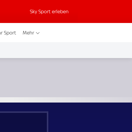
Sky Sport erleben
r Sport
Mehr