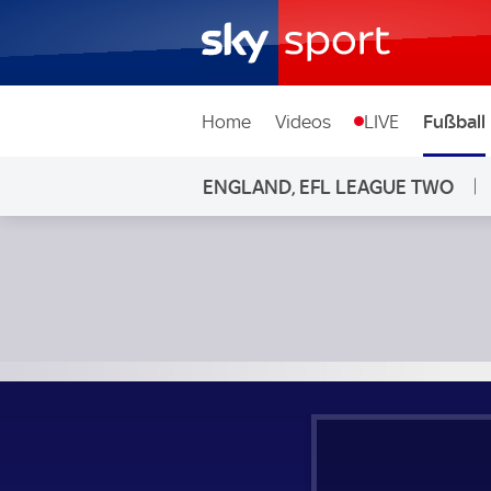
Home
Videos
LIVE
Fußball
ENGLAND, EFL LEAGUE TWO
Chesterfield - Carlisle United; England, EFL League Two