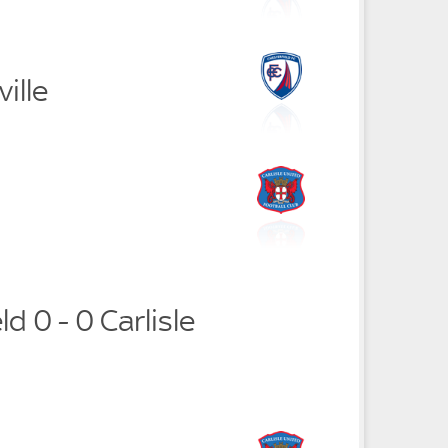
ille
d 0 - 0 Carlisle