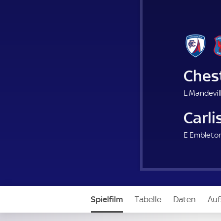
Chest
L Mandevill
Carli
E Embleton
Spielfilm
Tabelle
Daten
Auf