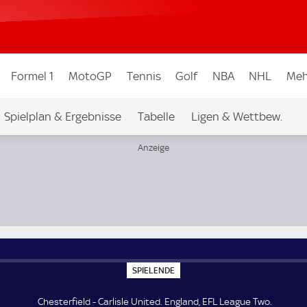
Formel 1
MotoGP
Tennis
Golf
NBA
NHL
Meh
Spielplan & Ergebnisse
Tabelle
Ligen & Wettbew.
S
SPIELENDE
P
I
E
Chesterfield - Carlisle United. England, EFL League Two.