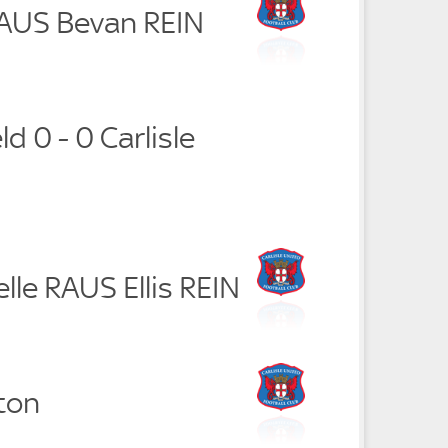
RAUS Bevan REIN
d 0 - 0 Carlisle
lle RAUS Ellis REIN
ton