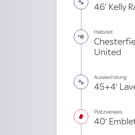
46' Kelly 
Halbzeit
Chesterfiel
United
Auswechslung
45+4' Lave
Platzverweis
40' Emble