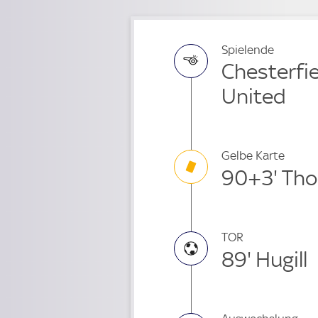
Spielende
Chesterfiel
United
Gelbe Karte
90+3' Th
TOR
89' Hugill