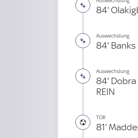
Auswechslung
84' Olaki
Auswechslung
84' Banks
Auswechslung
84' Dobra
REIN
TOR
81' Madde