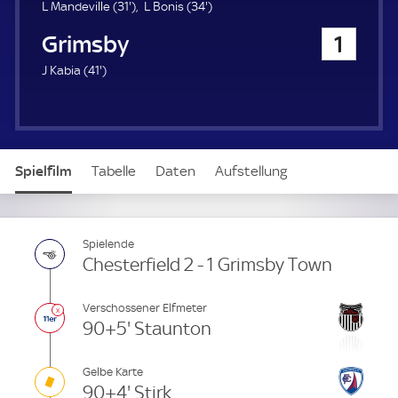
u
3
3
L Mandeville (
31'
)
L Bonis (
34'
)
e
1
4
Grimsby Town
1
r
.
.
m
m
4
J Kabia (
41'
)
i
i
1
n
n
.
u
u
m
t
t
i
e
e
n
Spielfilm
Tabelle
Daten
Aufstellung
u
t
e
Spielende
Chesterfield 2 - 1 Grimsby Town
Verschossener Elfmeter
90+5' Staunton
Gelbe Karte
90+4' Stirk