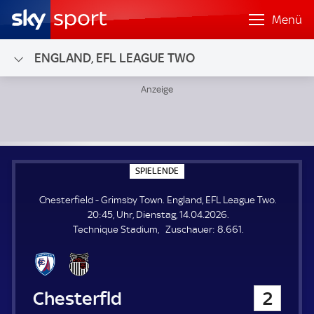
Menü
ENGLAND, EFL LEAGUE TWO
Chesterfield - Grimsby Town; England, EFL League Two
S
SPIELENDE
P
I
Chesterfield - Grimsby Town. England, EFL League Two.
E
L
20:45, Uhr, Dienstag, 14.04.2026.
E
Z
Technique Stadium
Zuschauer:
8.661.
N
D
u
E
s
c
h
Chesterfield
2
a