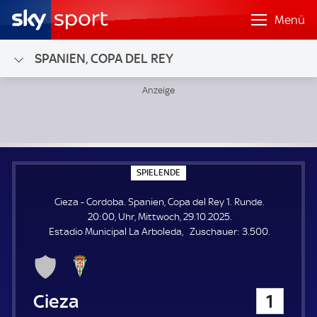
Menü
SPANIEN, COPA DEL REY
Cieza - Cordoba; Spanien, Copa del Rey 1. Runde
S
SPIELENDE
P
I
Cieza - Cordoba. Spanien, Copa del Rey 1. Runde.
E
L
20:00, Uhr, Mittwoch, 29.10.2025.
E
Z
Estadio Municipal La Arboleda
Zuschauer:
3.500.
N
D
u
E
s
c
h
Cieza
1
a