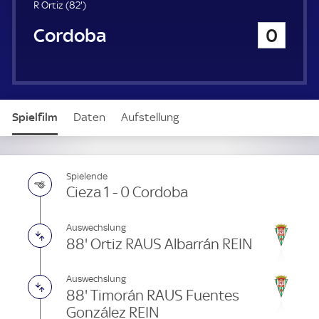
u
8
R Ortiz (
82'
)
e
2
Cordoba
0
r
.
m
i
n
u
t
Spielfilm
Daten
Aufstellung
e
Spielende
Cieza 1 - 0 Cordoba
Auswechslung
88' Ortiz RAUS Albarrán REIN
Auswechslung
88' Timorán RAUS Fuentes
González REIN