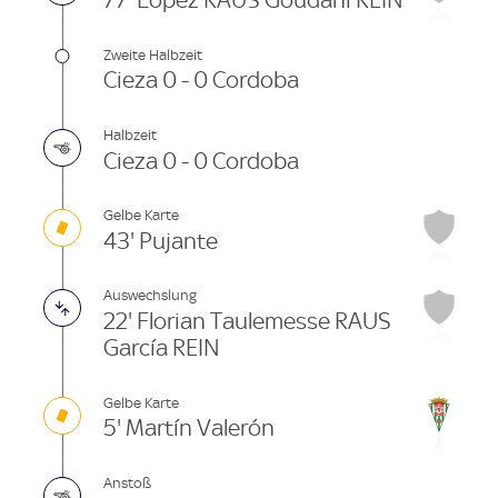
77' López RAUS Goudani REIN
Zweite Halbzeit
Cieza 0 - 0 Cordoba
Halbzeit
Cieza 0 - 0 Cordoba
Gelbe Karte
43' Pujante
Auswechslung
22' Florian Taulemesse RAUS
García REIN
Gelbe Karte
5' Martín Valerón
Anstoß