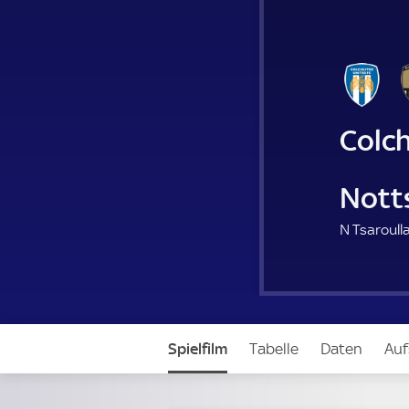
Colc
Nott
N Tsaroulla
Spielfilm
Tabelle
Daten
Auf