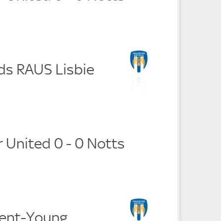
ds RAUS Lisbie
 United 0 - 0 Notts
cent-Young