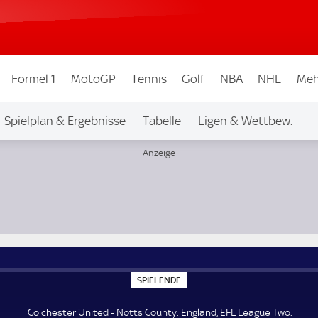
Formel 1
MotoGP
Tennis
Golf
NBA
NHL
Meh
Spielplan & Ergebnisse
Tabelle
Ligen & Wettbew.
o
S
SPIELENDE
P
I
E
Colchester United - Notts County. England, EFL League Two.