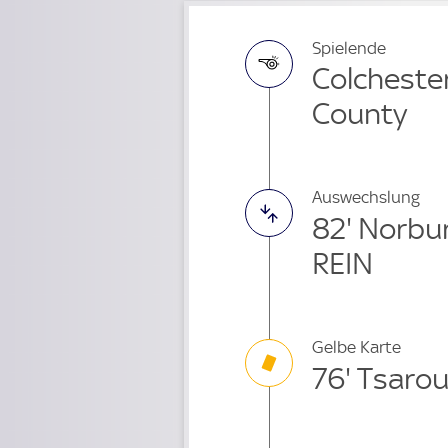
Spielende
Colchester
County
Auswechslung
82' Norbu
REIN
Gelbe Karte
76' Tsarou