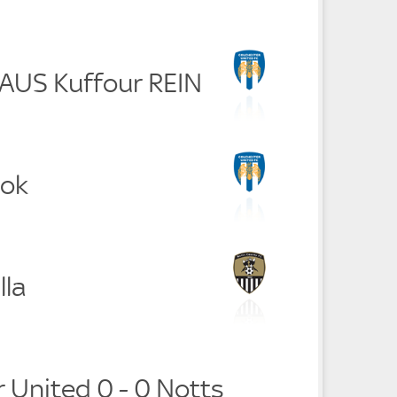
RAUS Kuffour REIN
ook
lla
 United 0 - 0 Notts