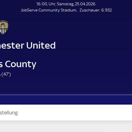
L
16:00, Uhr, Samstag, 25.04.2026.
E
Z
JobServe Community Stadium
Zuschauer:
6.932.
N
D
u
E
s
c
h
a
hester United
u
e
r
s County
4
 (
47'
)
7
.
m
i
n
stellung
u
t
e