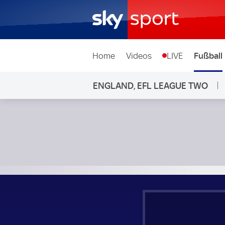
Home
Videos
LIVE
Fußball
ENGLAND, EFL LEAGUE TWO
Colchester United - Notts County; England, EFL League Tw