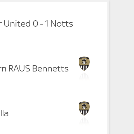
 United 0 - 1 Notts
rn RAUS Bennetts
lla