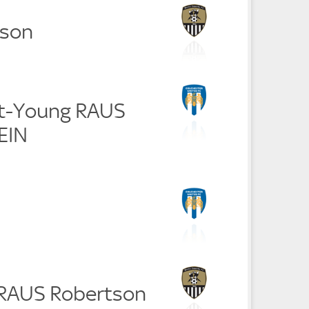
tson
nt-Young RAUS
EIN
 RAUS Robertson