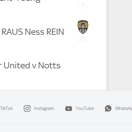
i RAUS Ness REIN
r United v Notts
TikTok
Instagram
YouTube
WhatsA