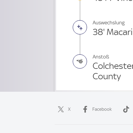
Auswechslung
38' Macar
Anstoß
Colcheste
County
X
Facebook