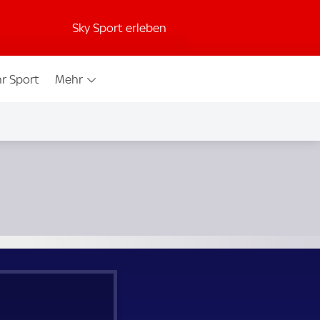
Sky Sport erleben
r Sport
Mehr