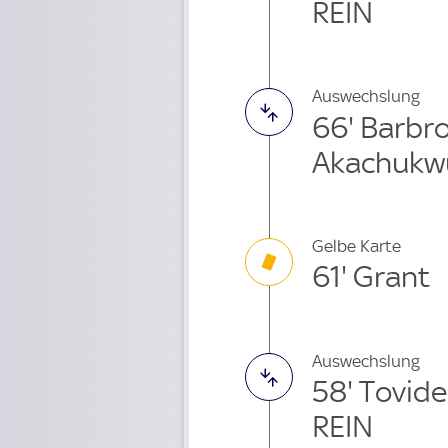
REIN
Auswechslung
66' Barbr
Akachukw
Gelbe Karte
61' Grant
Auswechslung
58' Tovid
REIN