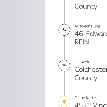
County
Auswechslung
46' Edwar
REIN
Halbzeit
Colchester
County
Gelbe Karte
45+1' Vin