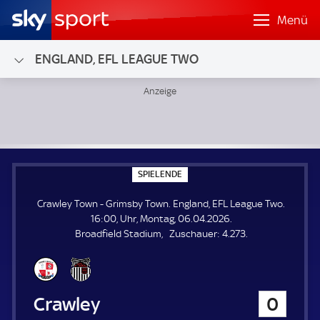
Menü
ENGLAND, EFL LEAGUE TWO
Crawley Town - Grimsby Town; England, EFL League Two
S
SPIELENDE
P
I
Crawley Town - Grimsby Town. England, EFL League Two.
E
L
16:00, Uhr, Montag, 06.04.2026.
E
Z
Broadfield Stadium
Zuschauer:
4.273.
N
D
u
E
s
c
h
Crawley Town
0
a