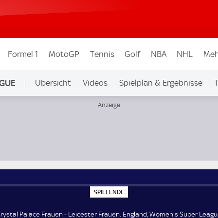
Formel 1
MotoGP
Tennis
Golf
NBA
NHL
Meh
AGUE
Übersicht
Videos
Spielplan & Ergebnisse
T
Ligen & Wettbew.
's Super League
S
SPIELENDE
P
I
E
rystal Palace Frauen - Leicester Frauen. England, Women's Super Leagu