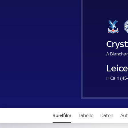
Cryst
A Blanchar
Leic
H Cain (
45
Spielfilm
Tabelle
Daten
Auf