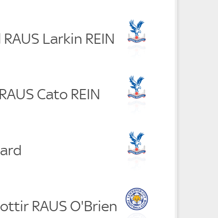
l RAUS Larkin REIN
 RAUS Cato REIN
hard
dottir RAUS O'Brien