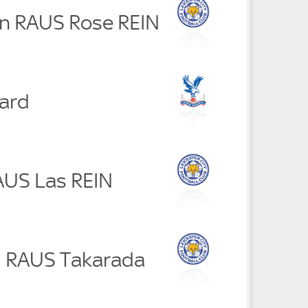
n RAUS Rose REIN
hard
RAUS Las REIN
i RAUS Takarada