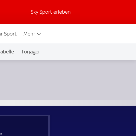
Sky Sport erleben
r Sport
Mehr
abelle
Torjäger
e.