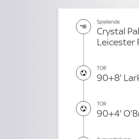
Spielende
Crystal Pa
Leicester
TOR
90+8' Lar
TOR
90+4' O'B