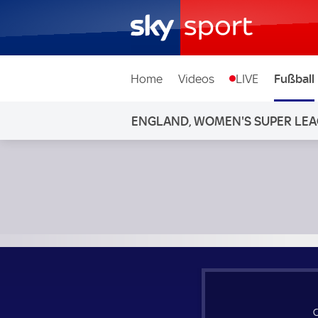
Home
Videos
LIVE
Fußball
ENGLAND, WOMEN'S SUPER LE
Crystal Palace Frauen - Leicester Frauen; England, Women
C