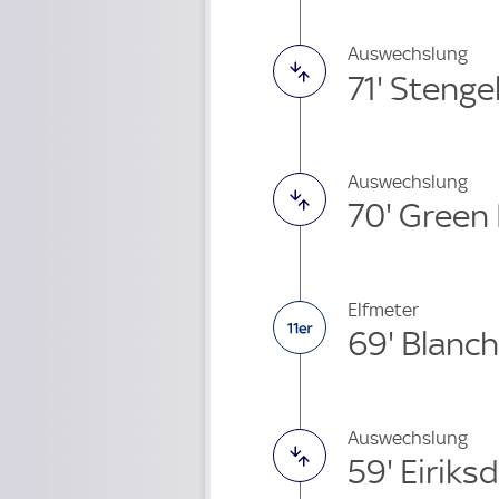
Auswechslung
71' Stenge
Auswechslung
70' Green
Elfmeter
69' Blanc
Auswechslung
59' Eiriks