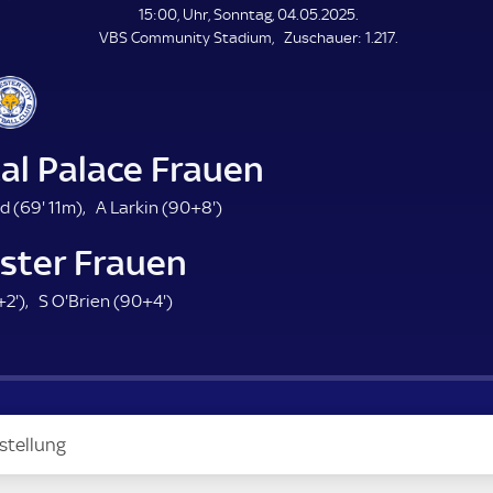
L
15:00, Uhr, Sonntag, 04.05.2025.
E
Z
VBS Community Stadium
Zuschauer:
1.217.
N
D
u
E
s
c
h
a
al Palace Frauen
u
e
6
9
d (
69'
11m)
A Larkin (
90+8'
)
r
9
8
ester Frauen
.
.
m
m
4
9
+2'
)
S O'Brien (
90+4'
)
i
i
7
4
n
n
.
.
u
u
m
m
t
t
i
i
e
e
n
n
stellung
u
u
t
t