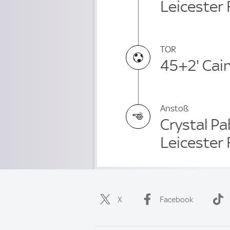
Leicester
TOR
45+2' Cai
Anstoß
Crystal Pa
Leicester
X
Facebook