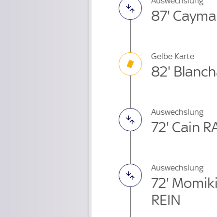
Auswechslung
87' Cayma
Gelbe Karte
82' Blanc
Auswechslung
72' Cain 
Auswechslung
72' Momik
REIN