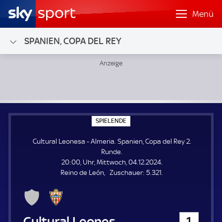
Menü
SPANIEN, COPA DEL REY
Cultural Leonesa - Almeria; Spanien, Copa del Rey 2. Runde
S
SPIELENDE
P
I
Cultural Leonesa - Almeria. Spanien, Copa del Rey 2.
E
L
Runde.
E
20:00, Uhr, Mittwoch, 04.12.2024.
N
D
Z
Reino de León
Zuschauer:
5.321.
E
u
s
c
h
Cultural Leonesa
1