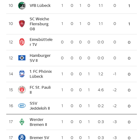
VfB Lübeck
10
1
0
1
0
1:1
0
1
SC Weiche
10
Flensburg
1
0
1
0
1:1
0
1
08
Eimsbüttele
12
0
0
0
0
0:0
0
0
r TV
Hamburger
12
0
0
0
0
0:0
0
0
SV II
1. FC Phönix
14
1
0
0
1
1:2
-1
0
Lübeck
FC St. Pauli
15
1
0
0
1
4:6
-2
0
II
SSV
16
1
0
0
1
0:2
-2
0
Jeddeloh II
Werder
17
1
0
0
1
0:3
-3
0
Bremen II
Bremer SV
17
1
0
0
1
0:3
-3
0