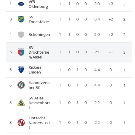
VfB
1
1
1
0
0
3:0
+3
3
Oldenburg
SV
3
1
1
0
0
6:4
+2
3
Todesfelde
Schöningen
4
1
1
0
0
2:0
+2
3
SV
5
Drochterse
1
1
0
0
2:1
+1
3
n/Assel
Kickers
6
1
0
1
0
4:4
0
1
Emden
Hannoversc
6
1
0
1
0
4:4
0
1
her SC
SV Atlas
8
Delmenhors
1
0
1
0
2:2
0
1
t
Eintracht
8
Nordersted
1
0
1
0
2:2
0
1
t