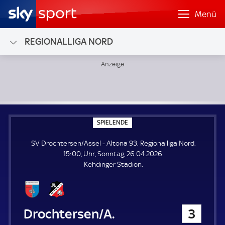
Menü
REGIONALLIGA NORD
SV Drochtersen/Assel - Altona 93; Regionalliga Nord
S
SPIELENDE
P
I
SV Drochtersen/Assel - Altona 93. Regionalliga Nord.
E
L
15:00, Uhr, Sonntag, 26.04.2026.
E
Kehdinger Stadion.
N
D
E
SV Drochtersen/Assel
3