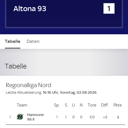
Altona 93
1
Tabelle
Daten
Tabelle
Regionalliga Nord
16:16 Uhr, Sonntag, 02.08.2026
Letzte Aktualisierung:
Team
Team
Sp.
Spiele
S
Siege
U
Unentschieden
N
Niederlagen
Tore
Tore
Diff.
Differenz
Pkte.
Pu
Platz
Hannover
1
1
1
0
0
3:0
+3
3
96 II