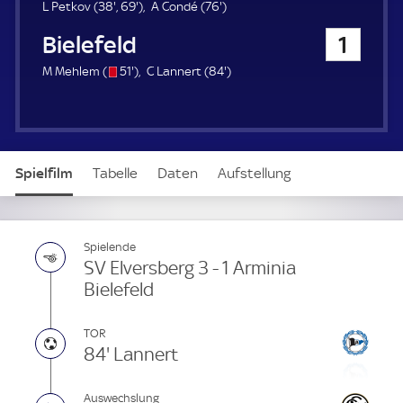
u
3
6
7
L Petkov (
38'
,
69'
)
A Condé (
76'
)
e
8
9
6
Arminia Bielefeld
1
r
.
.
.
m
m
m
s
5
8
M Mehlem (
51'
)
C Lannert (
84'
)
i
i
i
/
1
4
n
n
n
o
.
.
u
u
u
m
m
t
t
t
i
i
e
e
e
n
n
Spielfilm
Tabelle
Daten
Aufstellung
u
u
t
t
e
e
Live
Spielende
SV Elversberg 3 - 1 Arminia
Bielefeld
TOR
84' Lannert
Auswechslung