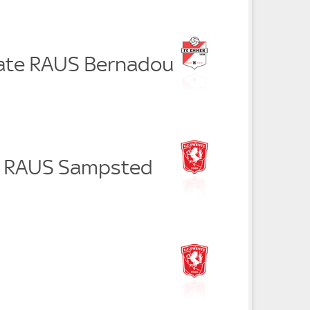
ate RAUS Bernadou
t RAUS Sampsted