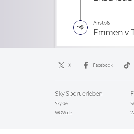
Anstoß
Emmen v 
X
Facebook
Sky Sport erleben
F
Sky.de
S
WOW.de
W