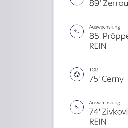
89' Zerrou
Auswechslung
85' Pröpp
REIN
TOR
75' Cerny
Auswechslung
74' Zivko
REIN