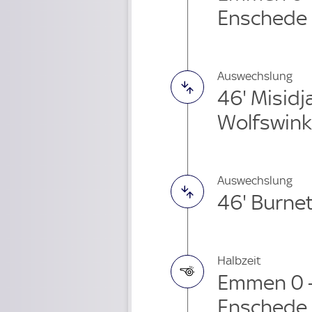
Enschede
Auswechslung
46' Misid
Wolfswink
Auswechslung
46' Burne
Halbzeit
Emmen 0 -
Enschede