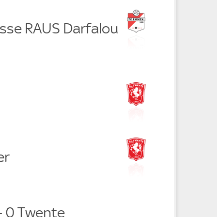
isse RAUS Darfalou
er
 0 Twente