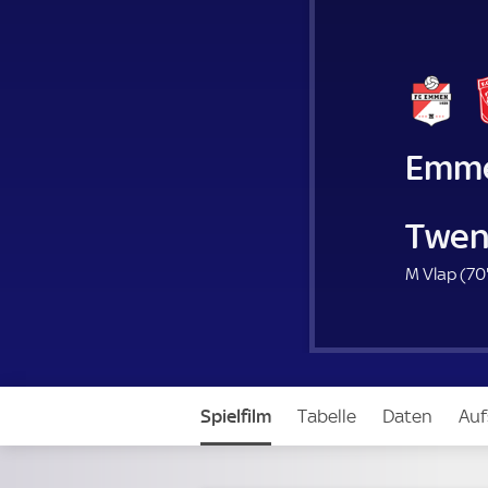
Emm
Twen
M Vlap (
70
Spielfilm
Tabelle
Daten
Auf