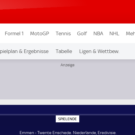
Formel 1
MotoGP
Tennis
Golf
NBA
NHL
Meh
pielplan & Ergebnisse
Tabelle
Ligen & Wettbew.
S
SPIELENDE
P
I
E
Emmen - Twente Enschede. Niederlande, Eredivisie.