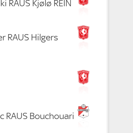
ki RAUS Kjølø REIN
er RAUS Hilgers
vic RAUS Bouchouari