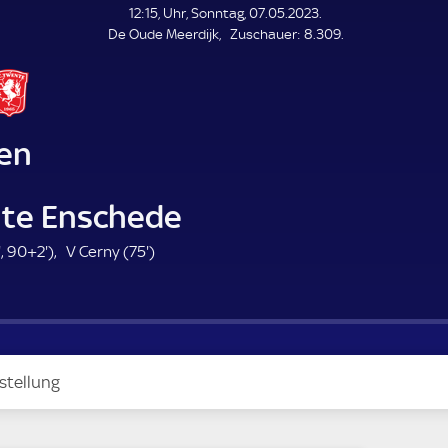
L
12:15, Uhr, Sonntag, 07.05.2023.
E
Z
De Oude Meerdijk
Zuschauer:
8.309.
N
D
u
E
s
c
h
a
en
u
e
r
te Enschede
7
9
7
'
,
90+2'
)
V Cerny (
75'
)
0
2
5
.
.
.
m
m
m
i
i
i
n
n
n
stellung
u
u
u
t
t
t
e
e
e