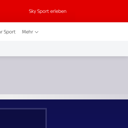
Sky Sport erleben
r Sport
Mehr