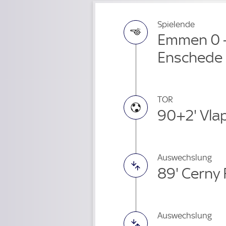
Spielende
Emmen 0 -
Enschede
TOR
90+2' Vla
Auswechslung
89' Cerny
Auswechslung