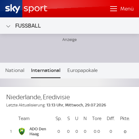
Menü
FUSSBALL
National
International
Europapokale
Nationalteams
Niederlande, Eredivisie
13:13 Uhr, Mittwoch, 29.07.2026
Letzte Aktualisierung:
Team
Team
Sp.
Spiele
S
Siege
U
Unentschieden
N
Niederlagen
Tore
Tore
Diff.
Differenz
Pkte.
Pun
Platz
ADO Den
1
0
0
0
0
0:0
0
0
Haag