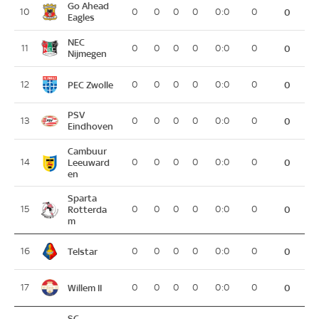
Go Ahead
10
0
0
0
0
0:0
0
0
Eagles
NEC
11
0
0
0
0
0:0
0
0
Nijmegen
PEC Zwolle
12
0
0
0
0
0:0
0
0
PSV
13
0
0
0
0
0:0
0
0
Eindhoven
Cambuur
14
Leeuward
0
0
0
0
0:0
0
0
en
Sparta
15
Rotterda
0
0
0
0
0:0
0
0
m
Telstar
16
0
0
0
0
0:0
0
0
Willem II
17
0
0
0
0
0:0
0
0
SC