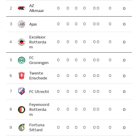
AZ
2
0
0
0
0
0:0
0
0
Alkmaar
Ajax
3
0
0
0
0
0:0
0
0
Excelsior
4
Rotterda
0
0
0
0
0:0
0
0
m
FC
5
0
0
0
0
0:0
0
0
Groningen
Twente
6
0
0
0
0
0:0
0
0
Enschede
FC Utrecht
7
0
0
0
0
0:0
0
0
Feyenoord
8
Rotterda
0
0
0
0
0:0
0
0
m
Fortuna
9
0
0
0
0
0:0
0
0
Sittard