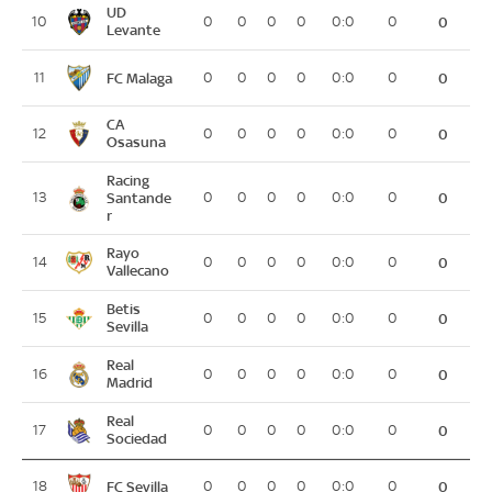
UD
10
0
0
0
0
0:0
0
0
Levante
FC Malaga
11
0
0
0
0
0:0
0
0
CA
12
0
0
0
0
0:0
0
0
Osasuna
Racing
13
Santande
0
0
0
0
0:0
0
0
r
Rayo
14
0
0
0
0
0:0
0
0
Vallecano
Betis
15
0
0
0
0
0:0
0
0
Sevilla
Real
16
0
0
0
0
0:0
0
0
Madrid
Real
17
0
0
0
0
0:0
0
0
Sociedad
FC Sevilla
18
0
0
0
0
0:0
0
0