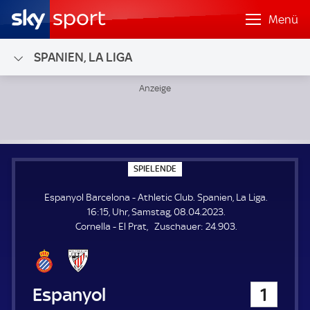
Menü
SPANIEN, LA LIGA
Espanyol Barcelona - Athletic Club; Spanien, La Liga
S
SPIELENDE
P
I
Espanyol Barcelona - Athletic Club. Spanien, La Liga.
E
L
16:15, Uhr, Samstag, 08.04.2023.
E
Z
Cornella - El Prat
Zuschauer:
24.903.
N
D
u
E
s
c
h
Espanyol Barcelona
1
a