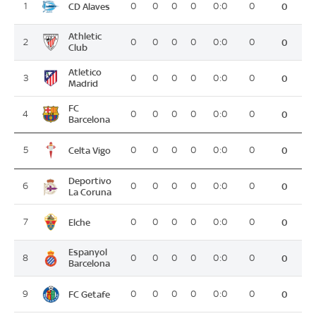
CD Alaves
1
0
0
0
0
0:0
0
0
Athletic
2
0
0
0
0
0:0
0
0
Club
Atletico
3
0
0
0
0
0:0
0
0
Madrid
FC
4
0
0
0
0
0:0
0
0
Barcelona
Celta Vigo
5
0
0
0
0
0:0
0
0
Deportivo
6
0
0
0
0
0:0
0
0
La Coruna
Elche
7
0
0
0
0
0:0
0
0
Espanyol
8
0
0
0
0
0:0
0
0
Barcelona
FC Getafe
9
0
0
0
0
0:0
0
0