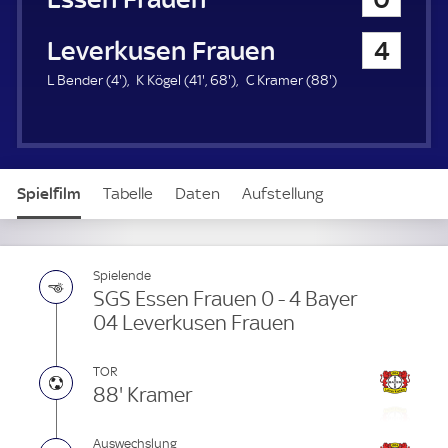
Bayer 04 Leverkusen Frauen
4
4
4
6
8
L Bender (
4'
)
K Kögel (
41'
,
68'
)
C Kramer (
88'
)
.
1
8
8
m
.
.
.
i
m
m
m
n
i
i
i
u
n
n
n
Spielfilm
Tabelle
Daten
Aufstellung
t
u
u
u
e
t
t
t
e
e
e
Live
Spielende
SGS Essen Frauen 0 - 4 Bayer
04 Leverkusen Frauen
TOR
88' Kramer
Auswechslung