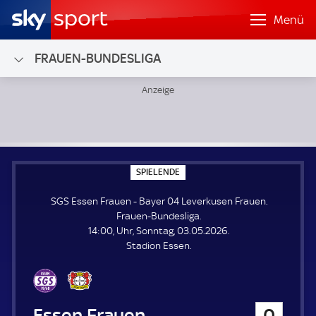
Menü
FRAUEN-BUNDESLIGA
SGS Essen Frauen - Bayer 04 Leverkusen Frauen; Frauen-
S
SPIELENDE
P
I
SGS Essen Frauen - Bayer 04 Leverkusen Frauen.
E
L
Frauen-Bundesliga.
E
14:00, Uhr, Sonntag, 03.05.2026.
N
D
Stadion Essen.
E
SGS Essen Frauen
0