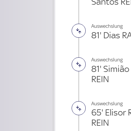
Santos RE
Auswechslung
81' Dias 
Auswechslung
81' Simiã
REIN
Auswechslung
65' Eliso
REIN