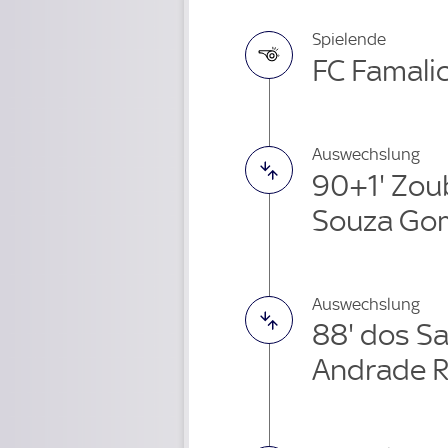
Spielende
FC Famalic
Auswechslung
90+1' Zou
Souza Go
Auswechslung
88' dos S
Andrade R