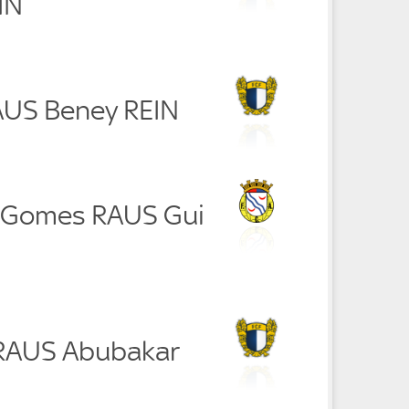
IN
RAUS Beney REIN
o Gomes RAUS Gui
r RAUS Abubakar