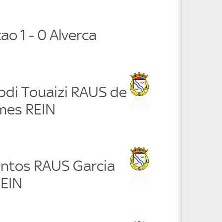
ao 1 - 0 Alverca
bdi Touaizi RAUS de
mes REIN
antos RAUS Garcia
EIN