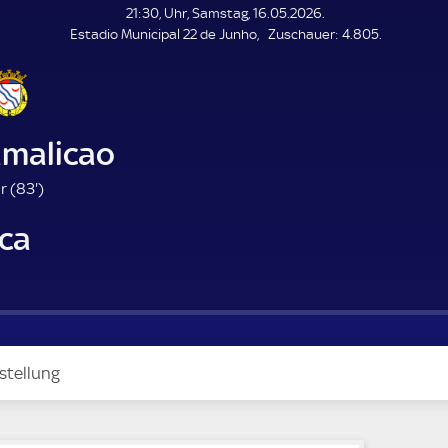
L
21:30, Uhr, Samstag, 16.05.2026.
E
Z
Estadio Municipal 22 de Junho
Zuschauer:
4.805.
N
D
u
E
s
c
h
a
amalicao
u
e
8
r (
83'
)
r
3
rca
.
m
i
n
u
t
e
stellung