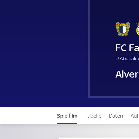
FC F
U Abubaka
Alve
Spielfilm
Tabelle
Daten
Auf