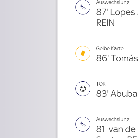
Auswechslung
87' Lopes
REIN
Gelbe Karte
86' Tomás 
TOR
83' Abuba
Auswechslung
81' van d