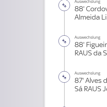
Auswechslung
88' Cordo
Almeida L
Auswechslung
88' Figue
RAUS da S
Auswechslung
87' Alves 
Sá RAUS J