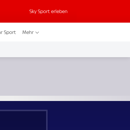
Sky Sport erleben
r Sport
Mehr