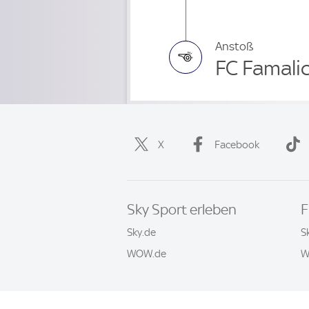
Anstoß
FC Famalic
X
Facebook
Sky Sport erleben
F
Sky.de
S
WOW.de
W