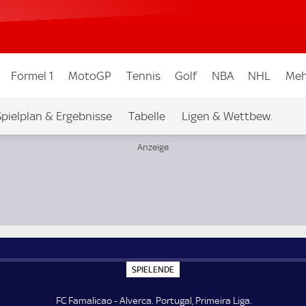
Formel 1
MotoGP
Tennis
Golf
NBA
NHL
Meh
Spielplan & Ergebnisse
Tabelle
Ligen & Wettbew.
S
SPIELENDE
P
I
E
FC Famalicao - Alverca. Portugal, Primeira Liga.