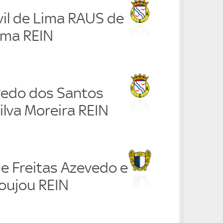
vil de Lima RAUS de
ima REIN
iredo dos Santos
ilva Moreira REIN
de Freitas Azevedo e
oujou REIN