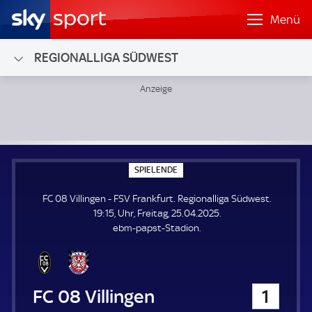
Menü
REGIONALLIGA SÜDWEST
FC 08 Villingen - FSV Frankfurt; Regionalliga Südwest
S
SPIELENDE
P
I
FC 08 Villingen - FSV Frankfurt. Regionalliga Südwest.
E
L
19:15, Uhr, Freitag, 25.04.2025.
E
ebm-papst-Stadion.
N
D
E
FC 08 Villingen
1