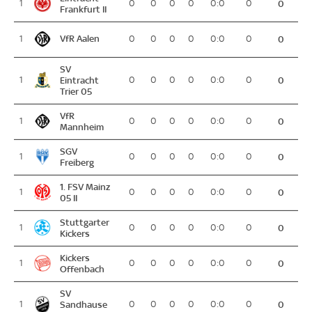
1
0
0
0
0
0:0
0
0
Frankfurt II
VfR Aalen
1
0
0
0
0
0:0
0
0
SV
1
Eintracht
0
0
0
0
0:0
0
0
Trier 05
VfR
1
0
0
0
0
0:0
0
0
Mannheim
SGV
1
0
0
0
0
0:0
0
0
Freiberg
1. FSV Mainz
1
0
0
0
0
0:0
0
0
05 II
Stuttgarter
1
0
0
0
0
0:0
0
0
Kickers
Kickers
1
0
0
0
0
0:0
0
0
Offenbach
SV
1
Sandhause
0
0
0
0
0:0
0
0