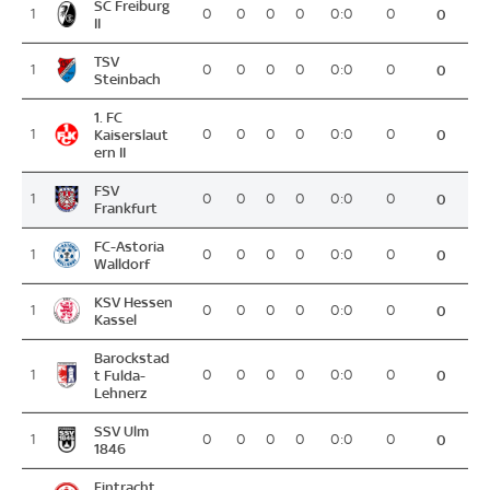
SC Freiburg
1
0
0
0
0
0:0
0
0
II
TSV
1
0
0
0
0
0:0
0
0
Steinbach
1. FC
1
Kaiserslaut
0
0
0
0
0:0
0
0
ern II
FSV
1
0
0
0
0
0:0
0
0
Frankfurt
FC-Astoria
1
0
0
0
0
0:0
0
0
Walldorf
KSV Hessen
1
0
0
0
0
0:0
0
0
Kassel
Barockstad
1
t Fulda-
0
0
0
0
0:0
0
0
Lehnerz
SSV Ulm
1
0
0
0
0
0:0
0
0
1846
Eintracht